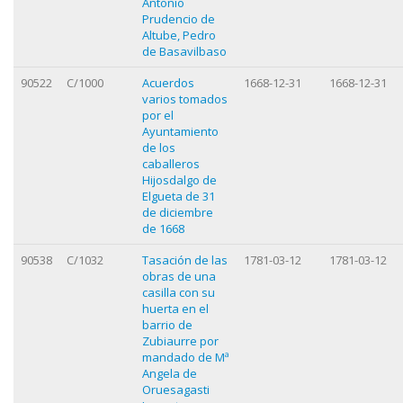
Antonio
Prudencio de
Altube, Pedro
de Basavilbaso
90522
C/1000
Acuerdos
1668-12-31
1668-12-31
varios tomados
por el
Ayuntamiento
de los
caballeros
Hijosdalgo de
Elgueta de 31
de diciembre
de 1668
90538
C/1032
Tasación de las
1781-03-12
1781-03-12
obras de una
casilla con su
huerta en el
barrio de
Zubiaurre por
mandado de Mª
Angela de
Oruesagasti