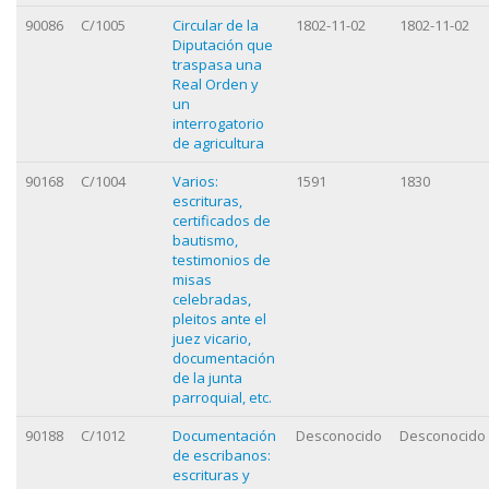
90086
C/1005
Circular de la
1802-11-02
1802-11-02
Diputación que
traspasa una
Real Orden y
un
interrogatorio
de agricultura
90168
C/1004
Varios:
1591
1830
escrituras,
certificados de
bautismo,
testimonios de
misas
celebradas,
pleitos ante el
juez vicario,
documentación
de la junta
parroquial, etc.
90188
C/1012
Documentación
Desconocido
Desconocido
de escribanos:
escrituras y