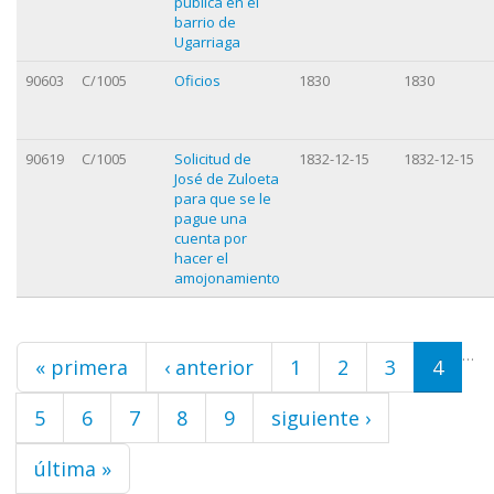
pública en el
barrio de
Ugarriaga
90603
C/1005
Oficios
1830
1830
90619
C/1005
Solicitud de
1832-12-15
1832-12-15
José de Zuloeta
para que se le
pague una
cuenta por
hacer el
amojonamiento
Páginas
…
« primera
‹ anterior
1
2
3
4
5
6
7
8
9
siguiente ›
última »