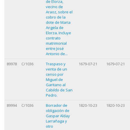
de Elorza,
vecino de
Araoz, sobre el
cobro de la
dote de Maria
Angela de
Elorza. Incluye
contrato
matrimonial
entre José
Antonio de...
89978
C/1036
Traspaso y
1679-07-21
1679-07-21
venta de un
censo por
Miguel de
Garitano al
Cabildo de San
Pedro.
89994
C/1036
Borrador de
1820-10-23
1820-10-23
obligación de
Gaspar Alday
Larrañaga y
otro