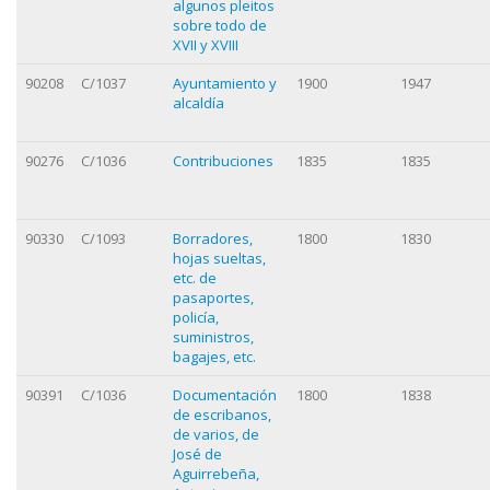
algunos pleitos
sobre todo de
XVII y XVIII
90208
C/1037
Ayuntamiento y
1900
1947
alcaldía
90276
C/1036
Contribuciones
1835
1835
90330
C/1093
Borradores,
1800
1830
hojas sueltas,
etc. de
pasaportes,
policía,
suministros,
bagajes, etc.
90391
C/1036
Documentación
1800
1838
de escribanos,
de varios, de
José de
Aguirrebeña,