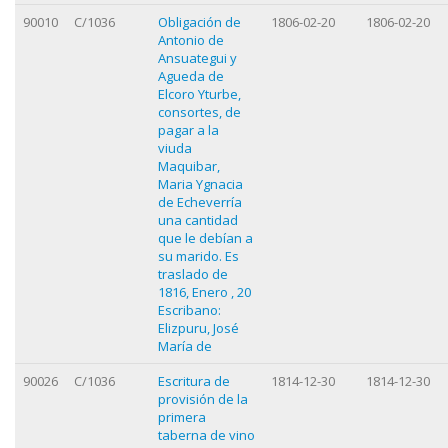
90010
C/1036
Obligación de
1806-02-20
1806-02-20
Antonio de
Ansuategui y
Agueda de
Elcoro Yturbe,
consortes, de
pagar a la
viuda
Maquibar,
Maria Ygnacia
de Echeverría
una cantidad
que le debían a
su marido. Es
traslado de
1816, Enero , 20
Escribano:
Elizpuru, José
María de
90026
C/1036
Escritura de
1814-12-30
1814-12-30
provisión de la
primera
taberna de vino