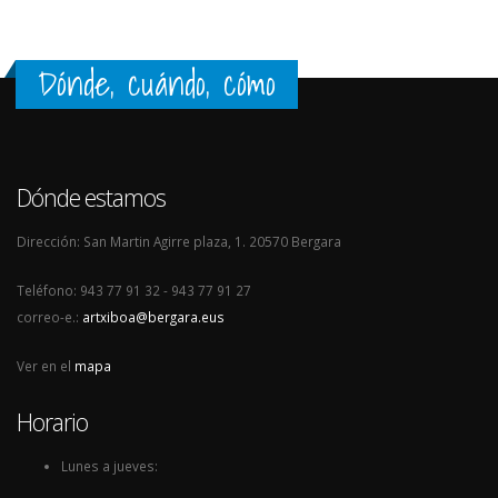
Dónde, cuándo, cómo
Dónde estamos
Dirección: San Martin Agirre plaza, 1. 20570 Bergara
Teléfono: 943 77 91 32 - 943 77 91 27
correo-e.:
artxiboa@bergara.eus
Ver en el
mapa
Horario
Lunes a jueves: