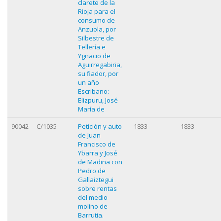
clarete de la
Rioja para el
consumo de
Anzuola, por
Silbestre de
Tellería e
Ygnacio de
Aguirregabiria,
su fiador, por
un año
Escribano:
Elizpuru, José
María de
90042
C/1035
Petición y auto
1833
1833
de Juan
Francisco de
Ybarra y José
de Madina con
Pedro de
Gallaiztegui
sobre rentas
del medio
molino de
Barrutia.