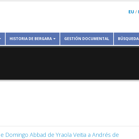
EU
/
HISTORIA DE BERGARA
GESTIÓN DOCUMENTAL
BÚSQUEDA
 de Domingo Abbad de Yraola Veitia a Andrés de