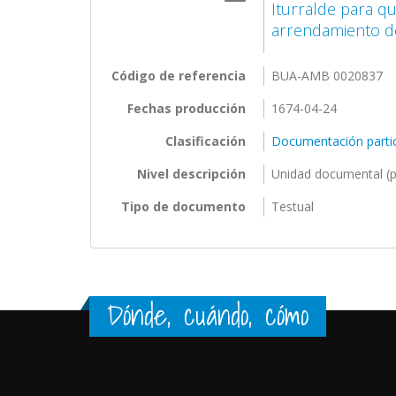
Iturralde para qu
arrendamiento de
Código de referencia
BUA-AMB 0020837
Fechas producción
1674-04-24
Clasificación
Documentación partic
Nivel descripción
Unidad documental (p
Tipo de documento
Testual
Dónde, cuándo, cómo