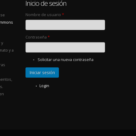
0
Inicio de sesión
Nombre de usuario
*
 se
Commons
Contraseña
*
 y
mato y a
Solicitar una nueva contraseña
ras
entos,
Login
s.
 en