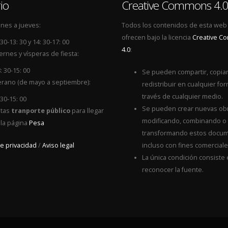
io
Creative Commons 4.
nes a jueves:
Todos los contenidos de esta web
ofrecen bajo la licencia
Creative 
 30-13: 30 y 14: 30-17: 00
4.0
:
ernes y vísperas de fiesta:
: 30-15: 00
Se pueden compartir, copiar
rano (de mayo a septiembre):
redistribuir en cualquier for
través de cualquier medio.
 30-15: 00
Se pueden crear nuevas ob
itas
tranporte público
para llegar
modificando, combinando o
 la página
Pesa
transformando estos docum
de privacidad
/
Aviso legal
incluso con fines comerciale
La única condición consiste
reconocer la fuente.