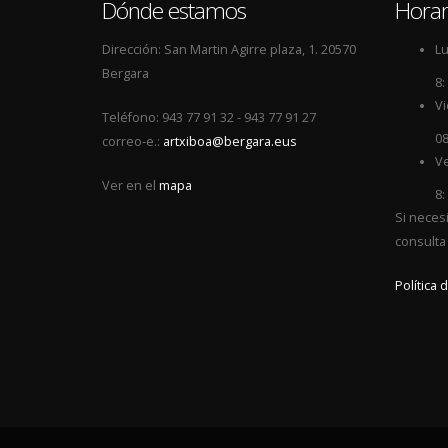
Dónde estamos
Horar
Dirección: San Martin Agirre plaza, 1. 20570
Lu
Bergara
8:
Vi
Teléfono: 943 77 91 32 - 943 77 91 27
08
correo-e.:
artxiboa@bergara.eus
Ve
Ver en el
mapa
8:
Si neces
consulta
Política 