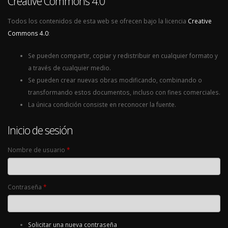
Creative Commons 4.0
Todos los contenidos de esta web se ofrecen bajo la licencia
Creative
Commons 4.0
:
Se pueden compartir, copiar y redistribuir en cualquier formato y
a través de cualquier medio.
Se pueden crear nuevas obras modificando, combinando o
transformando estos documentos, incluso con fines comerciales.
La única condición consiste en reconocer la fuente.
Inicio de sesión
Nombre de usuario
*
Contraseña
*
Solicitar una nueva contraseña