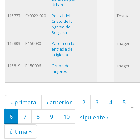
Urkan.
115777
C/0022-020
Postal del
Testual
Cristo de la
Agonía de
Bergara
115803
R150080
Pareja en la
Imagen
entrada de
la iglesia
115819
R150096
Grupo de
Imagen
mujeres
Páginas
…
« primera
‹ anterior
2
3
4
5
…
6
7
8
9
10
siguiente ›
última »