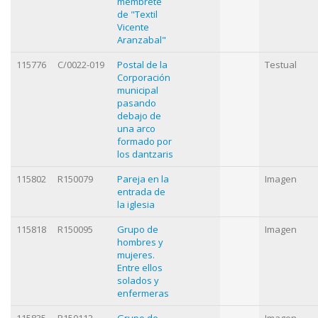
membrete
de "Textil
Vicente
Aranzabal"
115776
C/0022-019
Postal de la
Testual
Corporación
municipal
pasando
debajo de
una arco
formado por
los dantzaris
115802
R150079
Pareja en la
Imagen
entrada de
la iglesia
115818
R150095
Grupo de
Imagen
hombres y
mujeres.
Entre ellos
solados y
enfermeras