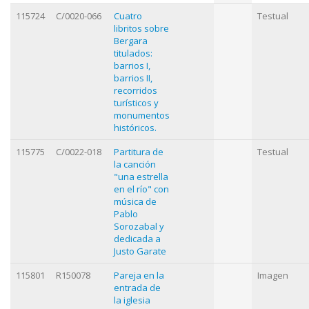
115724
C/0020-066
Cuatro
Testual
libritos sobre
Bergara
titulados:
barrios I,
barrios II,
recorridos
turísticos y
monumentos
históricos.
115775
C/0022-018
Partitura de
Testual
la canción
"una estrella
en el río" con
música de
Pablo
Sorozabal y
dedicada a
Justo Garate
115801
R150078
Pareja en la
Imagen
entrada de
la iglesia