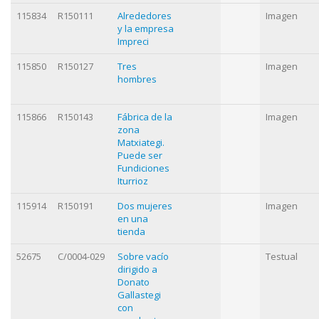
115834
R150111
Alrededores
Imagen
y la empresa
Impreci
115850
R150127
Tres
Imagen
hombres
115866
R150143
Fábrica de la
Imagen
zona
Matxiategi.
Puede ser
Fundiciones
Iturrioz
115914
R150191
Dos mujeres
Imagen
en una
tienda
52675
C/0004-029
Sobre vacío
Testual
dirigido a
Donato
Gallastegi
con