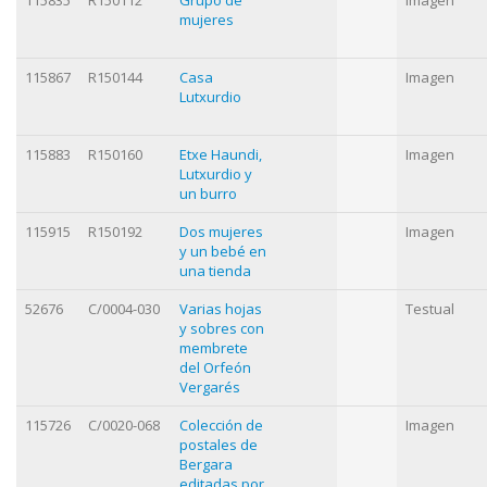
115835
R150112
Grupo de
Imagen
mujeres
115867
R150144
Casa
Imagen
Lutxurdio
115883
R150160
Etxe Haundi,
Imagen
Lutxurdio y
un burro
115915
R150192
Dos mujeres
Imagen
y un bebé en
una tienda
52676
C/0004-030
Varias hojas
Testual
y sobres con
membrete
del Orfeón
Vergarés
115726
C/0020-068
Colección de
Imagen
postales de
Bergara
editadas por