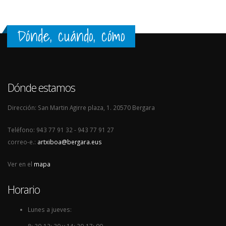
Dónde, cuándo, cómo
Dónde estamos
Dirección: San Martin Agirre plaza, 1. 20570 Bergara
Teléfono: 943 77 91 32 - 943 77 91 27
correo-e.:
artxiboa@bergara.eus
Ver en el
mapa
Horario
Lunes a jueves: