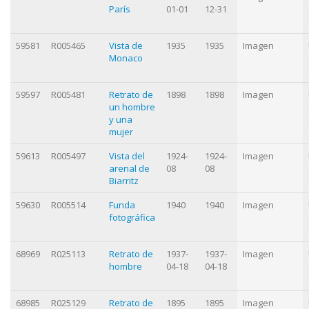
París
01-01
12-31
59581
R005465
Vista de
1935
1935
Imagen
Monaco
59597
R005481
Retrato de
1898
1898
Imagen
un hombre
y una
mujer
59613
R005497
Vista del
1924-
1924-
Imagen
arenal de
08
08
Biarritz
59630
R005514
Funda
1940
1940
Imagen
fotográfica
68969
R025113
Retrato de
1937-
1937-
Imagen
hombre
04-18
04-18
68985
R025129
Retrato de
1895
1895
Imagen