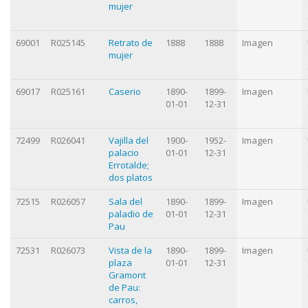
mujer
69001
R025145
Retrato de
1888
1888
Imagen
mujer
69017
R025161
Caserio
1890-
1899-
Imagen
01-01
12-31
72499
R026041
Vajilla del
1900-
1952-
Imagen
palacio
01-01
12-31
Errotalde;
dos platos
72515
R026057
Sala del
1890-
1899-
Imagen
paladio de
01-01
12-31
Pau
72531
R026073
Vista de la
1890-
1899-
Imagen
plaza
01-01
12-31
Gramont
de Pau:
carros,