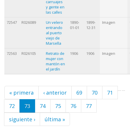
carruajes
y gente en
las calles
72547
R026089
Un velero
1890-
1899-
Imagen
entrando
01-01
12-31
al puerto
viejo de
Marsella
72563
R026105
Retrato de
1906
1906
Imagen
mujer con
mantón en
el jardín
Páginas
…
…
« primera
‹ anterior
69
70
71
72
73
74
75
76
77
siguiente ›
última »