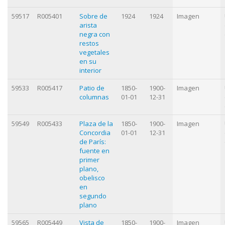
59517
R005401
Sobre de
1924
1924
Imagen
arista
negra con
restos
vegetales
en su
interior
59533
R005417
Patio de
1850-
1900-
Imagen
columnas
01-01
12-31
59549
R005433
Plaza de la
1850-
1900-
Imagen
Concordia
01-01
12-31
de París:
fuente en
primer
plano,
obelisco
en
segundo
plano
59565
R005449
Vista de
1850-
1900-
Imagen