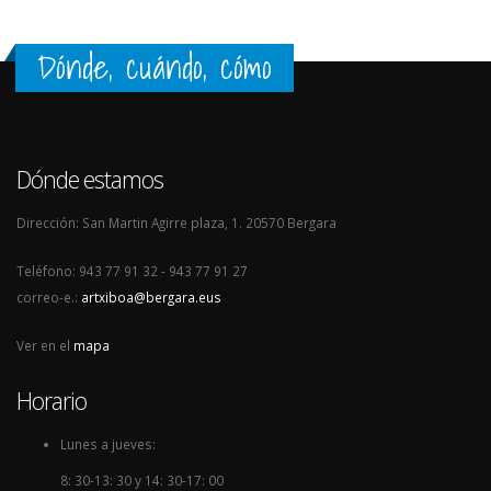
Dónde, cuándo, cómo
Dónde estamos
Dirección: San Martin Agirre plaza, 1. 20570 Bergara
Teléfono: 943 77 91 32 - 943 77 91 27
correo-e.:
artxiboa@bergara.eus
Ver en el
mapa
Horario
Lunes a jueves:
8: 30-13: 30 y 14: 30-17: 00