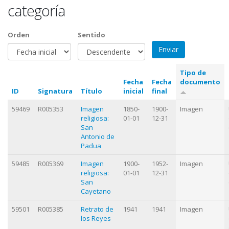
categoría
Orden
Sentido
Tipo de
Fecha
Fecha
documento
ID
Signatura
Título
inicial
final
59469
R005353
Imagen
1850-
1900-
Imagen
religiosa:
01-01
12-31
San
Antonio de
Padua
59485
R005369
Imagen
1900-
1952-
Imagen
religiosa:
01-01
12-31
San
Cayetano
59501
R005385
Retrato de
1941
1941
Imagen
los Reyes