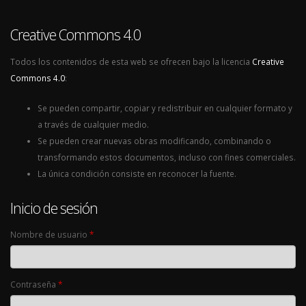
Creative Commons 4.0
Todos los contenidos de esta web se ofrecen bajo la licencia
Creative
Commons 4.0
:
Se pueden compartir, copiar y redistribuir en cualquier formato y
a través de cualquier medio.
Se pueden crear nuevas obras modificando, combinando o
transformando estos documentos, incluso con fines comerciales.
La única condición consiste en reconocer la fuente.
Inicio de sesión
Nombre de usuario
*
Contraseña
*