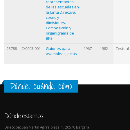
representantes
de las escuelas en
la Junta Directiva;
ceses y
dimisiones.
Composición y
organigrama de
BKE
23788
C/0003-001
Guiones para
1967
1982
Testual
asambleas; actas
Dónde, cuándo, cómo
Dónde estamos
Dirección: San Martin Agirre plaza, 1. 20570 Bergara