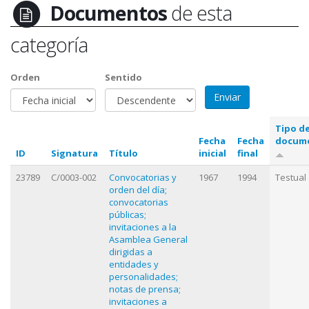
Documentos
de esta
categoría
Orden
Sentido
Tipo d
Fecha
Fecha
docum
ID
Signatura
Título
inicial
final
23789
C/0003-002
Convocatorias y
1967
1994
Testual
orden del día;
convocatorias
públicas;
invitaciones a la
Asamblea General
dirigidas a
entidades y
personalidades;
notas de prensa;
invitaciones a