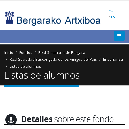
EU
/
ES
Inicio
Fondos
Real Seminario de Bergara
Real Sociedad Bascongada de los Amigos del País
Enseñanza
Listas de alumnos
Listas de alumnos
Detalles
sobre este fondo