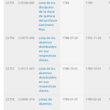
22755
C/0106-005
Lista de los
1784
1790
discípulos
de la clase
de química
del profesor
Gerónimo
Mas.
22756
C/0075-006
Lista de los
1788-07-20
1793-11-30
alumnos
distribuídos
en sus
respectivas
clases.
22757
C/0111-007
Lista de los
1788-10-01
1789-10-01
alumnos
distribuídos
en sus
respectivas
clases.
22758
C/0005-014
Listas de
1789-01-01
1789-02-03
alumnos.