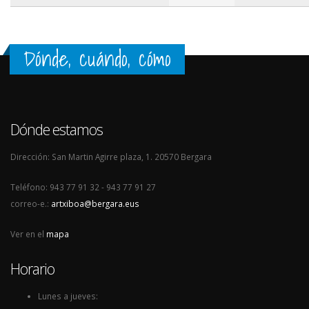
Dónde, cuándo, cómo
Dónde estamos
Dirección: San Martin Agirre plaza, 1. 20570 Bergara
Teléfono: 943 77 91 32 - 943 77 91 27
correo-e.:
artxiboa@bergara.eus
Ver en el
mapa
Horario
Lunes a jueves: