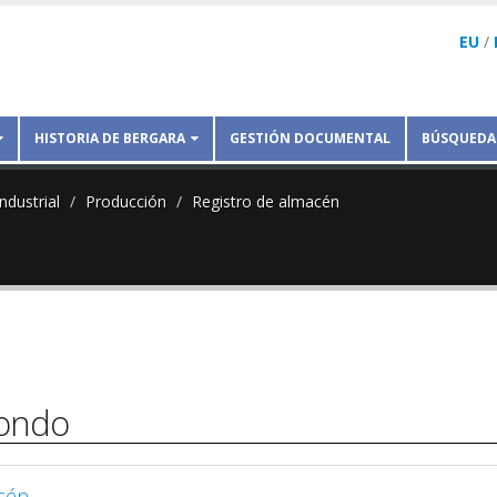
EU
/
HISTORIA DE BERGARA
GESTIÓN DOCUMENTAL
BÚSQUEDA
ndustrial
Producción
Registro de almacén
fondo
acén