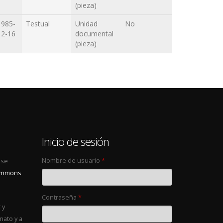
(pieza)
1985-
Testual
Unidad
No
12-16
documental
(pieza)
0
Inicio de sesión
Nombre de usuario
*
 se
Commons
Contraseña
*
 y
mato y a