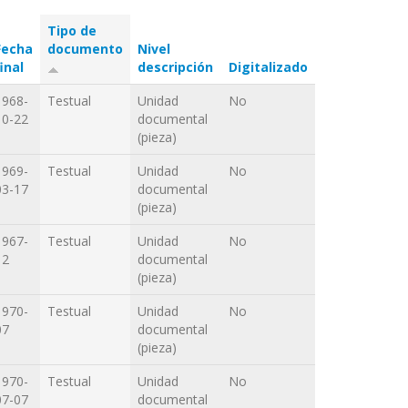
Tipo de
Fecha
documento
Nivel
final
descripción
Digitalizado
1968-
Testual
Unidad
No
10-22
documental
(pieza)
1969-
Testual
Unidad
No
03-17
documental
(pieza)
1967-
Testual
Unidad
No
12
documental
(pieza)
1970-
Testual
Unidad
No
07
documental
(pieza)
1970-
Testual
Unidad
No
07-07
documental