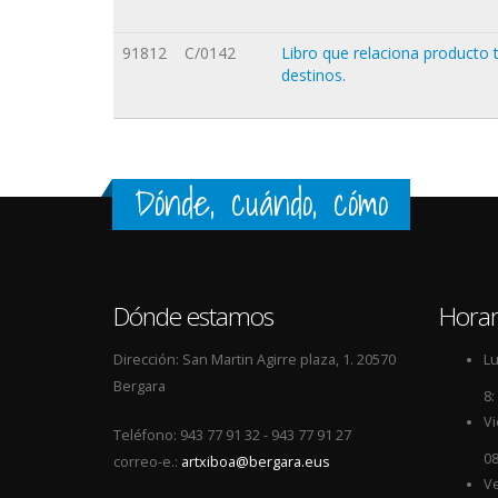
91812
C/0142
Libro que relaciona producto 
destinos.
Dónde, cuándo, cómo
Dónde estamos
Horar
Dirección: San Martin Agirre plaza, 1. 20570
Lu
Bergara
8:
Vi
Teléfono: 943 77 91 32 - 943 77 91 27
08
correo-e.:
artxiboa@bergara.eus
Ve