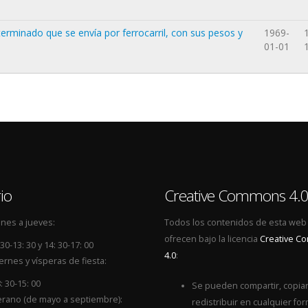
terminado que se envía por ferrocarril, con sus pesos y
1969-
01-01
io
Creative Commons 4.
nes a jueves:
Todos los contenidos de esta web
ofrecen bajo la licencia
Creative 
 30-13: 30 y 14: 30-17: 00
4.0
:
ernes y vísperas de fiesta:
: 30-15: 00
Se pueden compartir, copiar
rano (de mayo a septiembre):
redistribuir en cualquier for