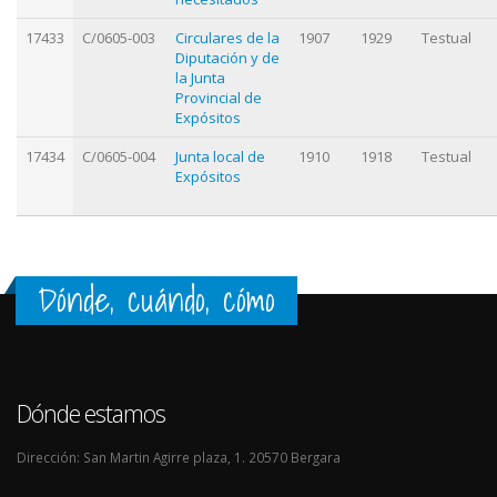
17433
C/0605-003
Circulares de la
1907
1929
Testual
Diputación y de
la Junta
Provincial de
Expósitos
17434
C/0605-004
Junta local de
1910
1918
Testual
Expósitos
Dónde, cuándo, cómo
Dónde estamos
Dirección: San Martin Agirre plaza, 1. 20570 Bergara