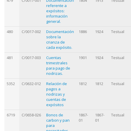
479
C/0017-001
Documentación
1804
1913
Testual
referente a
expósitos:
información
general.
480
C/0017-002
Documentación
1886
1924
Testual
sobre la
crianza de
cada expósito.
481
C/0017-003
Cuentas
1901
1924
Testual
trimestrales
para pago de
nodrizas.
5352
C/0632-012
Relación de
1812
1812
Testual
pagos a
nodrizas y
cuentas de
expósitos
6719
C/0658-026
Bonos de
1867-
1867-
Testual
carbon y pan
01
01
para
necesitados