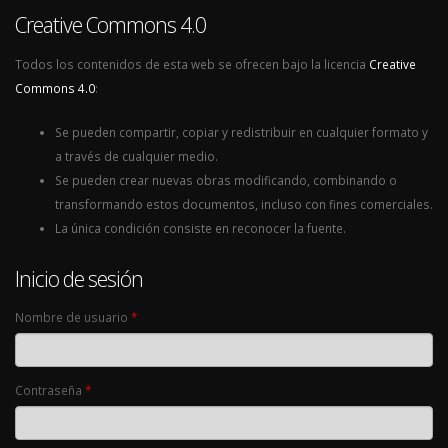
Creative Commons 4.0
Todos los contenidos de esta web se ofrecen bajo la licencia
Creative
Commons 4.0
:
Se pueden compartir, copiar y redistribuir en cualquier formato y
a través de cualquier medio.
Se pueden crear nuevas obras modificando, combinando o
transformando estos documentos, incluso con fines comerciales.
La única condición consiste en reconocer la fuente.
Inicio de sesión
Nombre de usuario
*
Contraseña
*