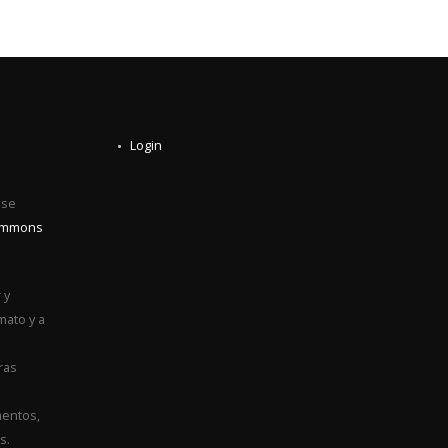
Login
0
 se
Commons
 y
mato y a
ras
entos,
s.