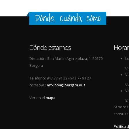
Dónde, cuándo, cómo
Dónde estamos
Horar
Dirección: San Martin Agirre plaza, 1. 20570
Lu
Bergara
8:
Vi
Teléfono: 943 77 91 32 - 943 77 91 27
08
correo-e.:
artxiboa@bergara.eus
Ve
Ver en el
mapa
8:
Si neces
consulta
Política 