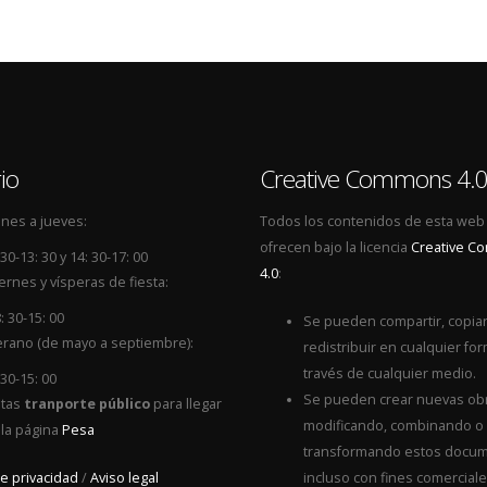
io
Creative Commons 4.
nes a jueves:
Todos los contenidos de esta web
ofrecen bajo la licencia
Creative 
 30-13: 30 y 14: 30-17: 00
4.0
:
ernes y vísperas de fiesta:
: 30-15: 00
Se pueden compartir, copiar
rano (de mayo a septiembre):
redistribuir en cualquier for
través de cualquier medio.
 30-15: 00
Se pueden crear nuevas ob
itas
tranporte público
para llegar
modificando, combinando o
 la página
Pesa
transformando estos docum
de privacidad
/
Aviso legal
incluso con fines comerciale