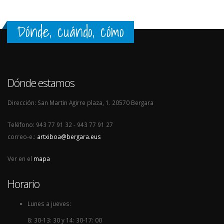
Dónde, cuándo, cómo
Dónde estamos
Dirección: San Martin Agirre plaza, 1. 20570 Bergara
Teléfono: 943 77 91 32 - 943 77 91 27
correo-e.:
artxiboa@bergara.eus
Ver en el
mapa
Horario
Lunes a jueves:
8: 30-13: 30 y 14: 30-17: 00