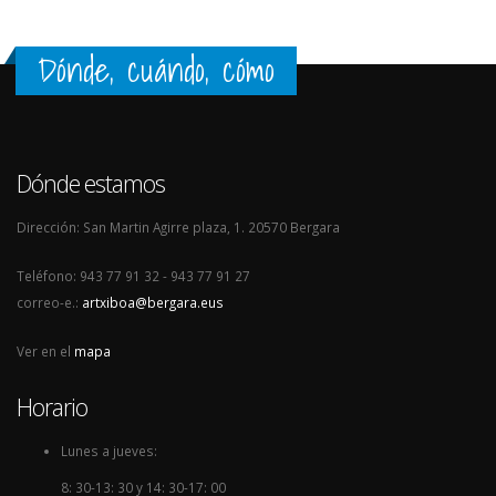
Dónde, cuándo, cómo
Dónde estamos
Dirección: San Martin Agirre plaza, 1. 20570 Bergara
Teléfono: 943 77 91 32 - 943 77 91 27
correo-e.:
artxiboa@bergara.eus
Ver en el
mapa
Horario
Lunes a jueves:
8: 30-13: 30 y 14: 30-17: 00