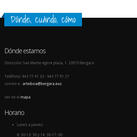
Dónde, cuándo, cómo
Dónde estamos
Dirección: San Martin Agirre plaza, 1. 20570 Bergara
Teléfono: 943 77 91 32 - 943 77 91 27
correo-e.:
artxiboa@bergara.eus
Ver en el
mapa
Horario
Lunes a jueves:
8: 30-13: 30 y 14: 30-17: 00