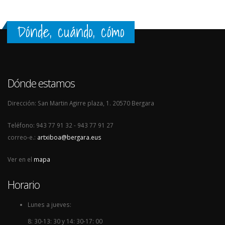
Dónde, cuándo, cómo
Dónde estamos
Dirección: San Martin Agirre plaza, 1. 20570 Bergara
Teléfono: 943 77 91 32 - 943 77 91 27
correo-e.:
artxiboa@bergara.eus
Ver en el
mapa
Horario
Lunes a jueves:
8: 30-13: 30 y 14: 30-17: 00