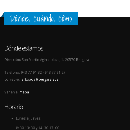
Dónde, cuándo, cómo
Dónde estamos
Dirección: San Martin Agirre plaza, 1. 20570 Bergara
Teléfono: 943 77 91 32 - 943 77 91 27
correo-e.:
artxiboa@bergara.eus
Ver en el
mapa
Horario
Lunes a jueves:
8: 30-13: 30 y 14: 30-17: 00