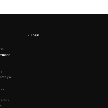
Login
0
 se
Commons
 y
mato y a
ras
entos,
s.