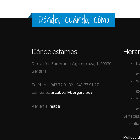
Dónde, cuándo, cómo
Dónde estamos
Horar
Dirección: San Martin Agirre plaza, 1. 20570
Lu
Bergara
8:
Vi
Teléfono: 943 77 91 32 - 943 77 91 27
08
correo-e.:
artxiboa@bergara.eus
Ve
Ver en el
mapa
8:
Si neces
consulta
Política 