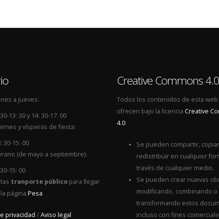
io
Creative Commons 4.
nes a jueves:
Todos los contenidos de esta web
ofrecen bajo la licencia
Creative 
 30-13: 30 y 14: 30-17: 00
4.0
:
ernes y vísperas de fiesta:
: 30-15: 00
Se pueden compartir, copiar
rano (de mayo a septiembre):
redistribuir en cualquier for
través de cualquier medio.
 30-15: 00
Se pueden crear nuevas ob
itas
tranporte público
para llegar
modificando, combinando o
 la página
Pesa
transformando estos docum
de privacidad
/
Aviso legal
incluso con fines comerciale