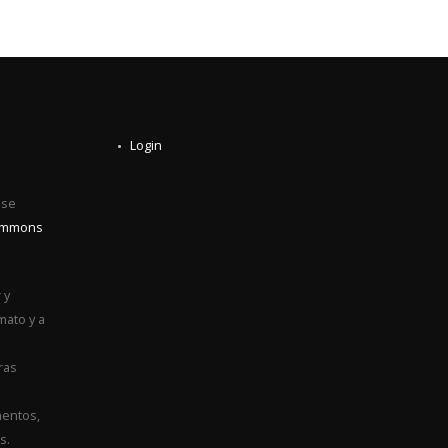
Login
0
 se
Commons
 y
mato y a
ras
entos,
s.