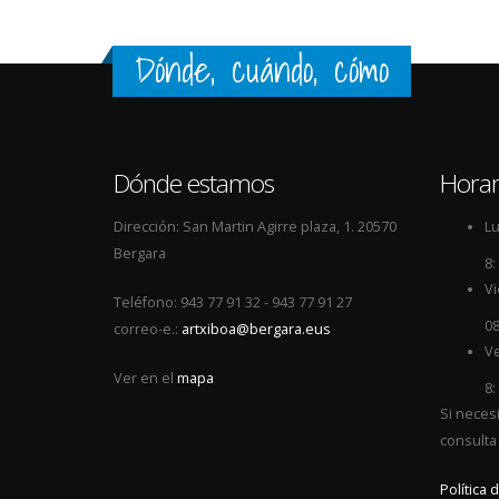
Dónde, cuándo, cómo
Dónde estamos
Horar
Dirección: San Martin Agirre plaza, 1. 20570
Lu
Bergara
8:
Vi
Teléfono: 943 77 91 32 - 943 77 91 27
08
correo-e.:
artxiboa@bergara.eus
Ve
Ver en el
mapa
8:
Si neces
consulta
Política 