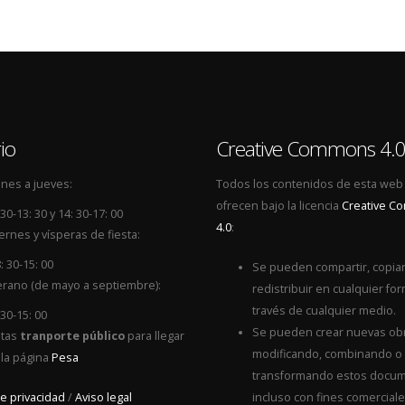
io
Creative Commons 4.
nes a jueves:
Todos los contenidos de esta web
ofrecen bajo la licencia
Creative 
 30-13: 30 y 14: 30-17: 00
4.0
:
ernes y vísperas de fiesta:
: 30-15: 00
Se pueden compartir, copiar
rano (de mayo a septiembre):
redistribuir en cualquier for
través de cualquier medio.
 30-15: 00
Se pueden crear nuevas ob
itas
tranporte público
para llegar
modificando, combinando o
 la página
Pesa
transformando estos docum
de privacidad
/
Aviso legal
incluso con fines comerciale