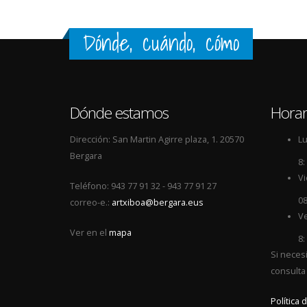
Dónde, cuándo, cómo
Dónde estamos
Horar
Dirección: San Martin Agirre plaza, 1. 20570
Lu
Bergara
8:
Vi
Teléfono: 943 77 91 32 - 943 77 91 27
08
correo-e.:
artxiboa@bergara.eus
Ve
Ver en el
mapa
8:
Si neces
consulta
Política 