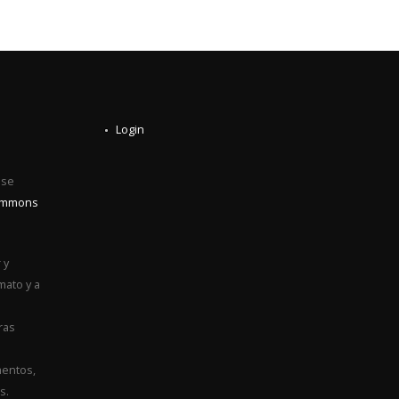
Login
0
 se
Commons
 y
mato y a
ras
entos,
s.