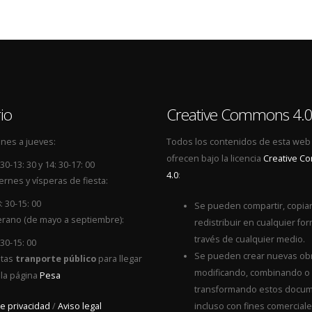
io
Creative Commons 4.
nes a jueves:
Todos los contenidos de esta web
ofrecen bajo la licencia
Creative 
 30-13: 30 y 14: 30-17: 00
4.0
:
ernes y vísperas de fiesta:
: 30-15: 00
Se pueden compartir, copiar
rano (de mayo a septiembre):
redistribuir en cualquier for
través de cualquier medio.
 30-15: 00
Se pueden crear nuevas ob
itas
tranporte público
para llegar
modificando, combinando o
 la página
Pesa
transformando estos docum
de privacidad
/
Aviso legal
incluso con fines comerciale