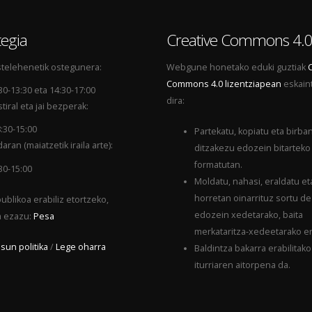
egia
Creative Commons 4.
telehenetik ostegunera:
Webgune honetako eduki guztiak
Commons 4.0 lizentziapean
eskain
30-13:30 eta 14:30-17:00
dira:
tiral eta jai bezperak:
:30-15:00
Partekatu, kopiatu eta birba
aran (maiatzetik iraila arte):
ditzakezu edozein bitarteko
formatutan.
30-15:00
Moldatu, nahasi, eraldatu et
horretan oinarrituz sortu d
ublikoa erabiliz etortzeko,
edozein xedetarako, baita
a ezazu:
Pesa
merkataritza-xedeetarako er
sun politika
/
Lege oharra
Baldintza bakarra erabilitako
iturriaren aitorpena da.