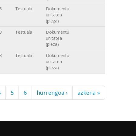
3
Testuala
Dokumentu
unitatea
(pieza)
3
Testuala
Dokumentu
unitatea
(pieza)
3
Testuala
Dokumentu
unitatea
(pieza)
4
5
6
hurrengoa ›
azkena »