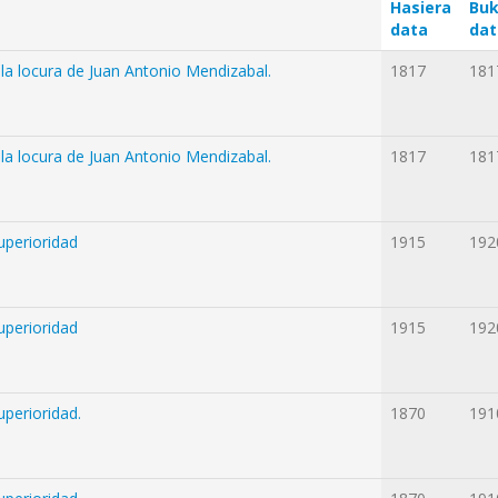
Hasiera
Buk
data
dat
e la locura de Juan Antonio Mendizabal.
1817
181
e la locura de Juan Antonio Mendizabal.
1817
181
uperioridad
1915
192
uperioridad
1915
192
uperioridad.
1870
191