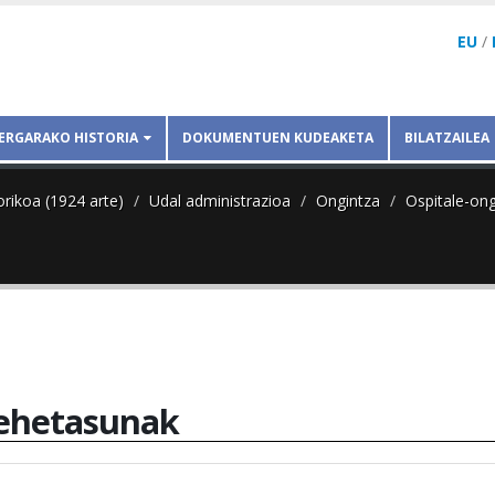
EU
/
ERGARAKO HISTORIA
DOKUMENTUEN KUDEAKETA
BILATZAILEA
orikoa (1924 arte)
Udal administrazioa
Ongintza
Ospitale-ong
ehetasunak