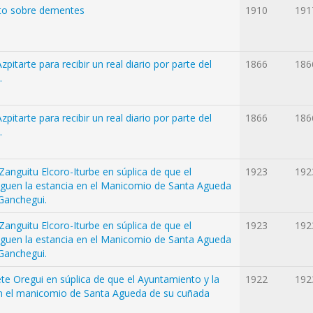
to sobre dementes
1910
191
itarte para recibir un real diario por parte del
1866
186
.
itarte para recibir un real diario por parte del
1866
186
.
anguitu Elcoro-Iturbe en súplica de que el
1923
192
aguen la estancia en el Manicomio de Santa Agueda
 Ganchegui.
anguitu Elcoro-Iturbe en súplica de que el
1923
192
aguen la estancia en el Manicomio de Santa Agueda
 Ganchegui.
te Oregui en súplica de que el Ayuntamiento y la
1922
192
en el manicomio de Santa Agueda de su cuñada