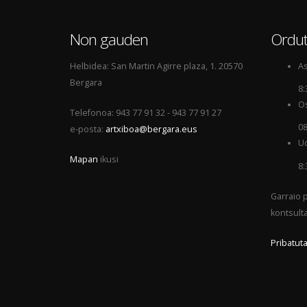
Non gauden
Ordut
Helbidea: San Martin Agirre plaza, 1. 20570
As
Bergara
8:
Os
Telefonoa: 943 77 91 32 - 943 77 91 27
08
e-posta:
artxiboa@bergara.eus
Ud
Mapan
ikusi
8:
Garraio p
kontsult
Pribatuta