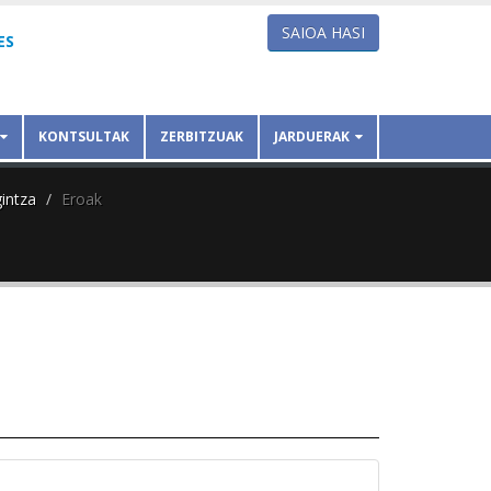
SAIOA HASI
ES
KONTSULTAK
ZERBITZUAK
JARDUERAK
intza
Eroak