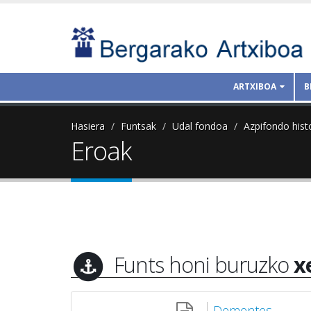
ARTXIBOA
B
Hasiera
Funtsak
Udal fondoa
Azpifondo hist
Eroak
Funts honi buruzko
x
Dementes