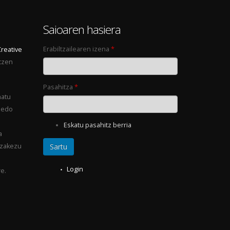
0
Saioaren hasiera
Erabiltzailearen izena
*
Creative
tzen
Pasahitza
*
natu
 edo
Eskatu pasahitz berria
a
ezakezu
Login
e.