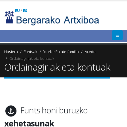
EU
/
ES
Hasiera
Funtsak
Yturbe Eulate familia
Acedo
Ordainagiriak eta kontuak
Ordainagiriak eta kontuak
Funts honi buruzko
xehetasunak