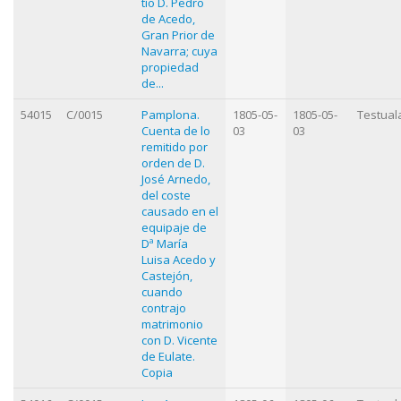
tío D. Pedro
de Acedo,
Gran Prior de
Navarra; cuya
propiedad
de...
54015
C/0015
Pamplona.
1805-05-
1805-05-
Testual
Cuenta de lo
03
03
remitido por
orden de D.
José Arnedo,
del coste
causado en el
equipaje de
Dª María
Luisa Acedo y
Castejón,
cuando
contrajo
matrimonio
con D. Vicente
de Eulate.
Copia