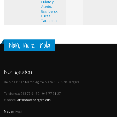
Eulate y
Acedo.
Escribano:
Lucas
Tarazona
Non, noiz, nola
Non gauden
Helbidea: San Martin Agirre plaza, 1. 20570 Bergara
Telefonoa: 943 77 91 32 - 943 77 91 27
e-posta:
artxiboa@bergara.eus
Mapan
ikusi