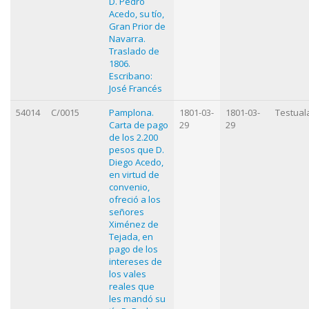
D. Pedro
Acedo, su tío,
Gran Prior de
Navarra.
Traslado de
1806.
Escribano:
José Francés
54014
C/0015
Pamplona.
1801-03-
1801-03-
Testual
Carta de pago
29
29
de los 2.200
pesos que D.
Diego Acedo,
en virtud de
convenio,
ofreció a los
señores
Ximénez de
Tejada, en
pago de los
intereses de
los vales
reales que
les mandó su