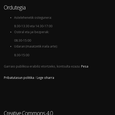
Ordutegia
Astelehenetik ostegunera:
8:30-13:30 eta 14:30-17:00
Ostiral eta jai bezperak:
08:30-15:00
Udaran (maiatzetik iraila arte):
8:30-15:00
Garraio publikoa erabiliz etortzeko, kontsulta ezazu:
Pesa
Pribatutasun politika
/
Lege oharra
Creative Commons 4.0