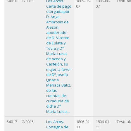
54016
C/0015
Los Arcos.
1805-06-
1805-06-
Testual
Carta de pago
07
07
otorgada por
D. Angel
Ambrosio de
Alesón,
apoderado
de D. Vicente
de Eulate y
Tovía y Dª
María Luisa
de Acedo y
Castejón, su
mujer, a favor
de Dª Josefa
Ignacia
Meñaca Batiz,
de las
cuentas de
curaduría de
dicha Dª
María Luisa,...
54017
C/0015
Los Arcos.
1806-01-
1806-01-
Testual
Consigna de
11
11