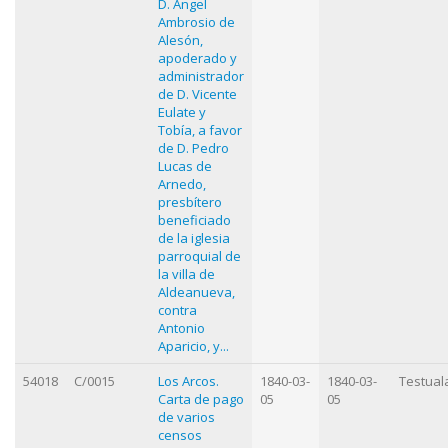
D. Angel
Ambrosio de
Alesón,
apoderado y
administrador
de D. Vicente
Eulate y
Tobía, a favor
de D. Pedro
Lucas de
Arnedo,
presbítero
beneficiado
de la iglesia
parroquial de
la villa de
Aldeanueva,
contra
Antonio
Aparicio, y...
54018
C/0015
Los Arcos.
1840-03-
1840-03-
Testual
Carta de pago
05
05
de varios
censos