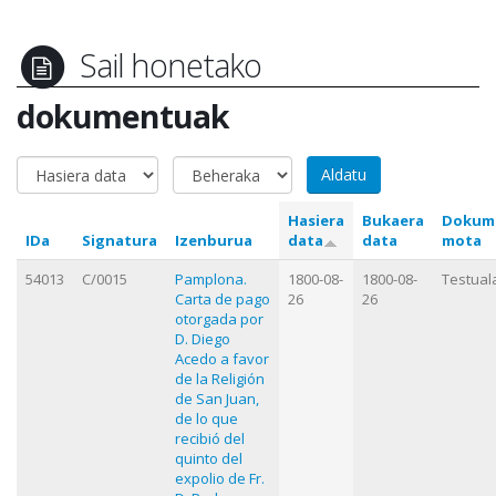
Sail honetako
dokumentuak
Hasiera
Bukaera
Dokum
IDa
Signatura
Izenburua
data
data
mota
54013
C/0015
Pamplona.
1800-08-
1800-08-
Testual
Carta de pago
26
26
otorgada por
D. Diego
Acedo a favor
de la Religión
de San Juan,
de lo que
recibió del
quinto del
expolio de Fr.