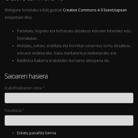
Webgune honetako eduki guztiak
Creative Commons 4.0 lizentziapean
eskaintzen dira:
Partekatu, kopiatu eta birbanatu ditzakezu edozein bitarteko edo
formatutan.
Moldatu, nahasi, eraldatu eta horretan oinarrituz sortu dezakezu
edozein xedetarako, baita merkataritza-xedeetarako ere.
Baldintza bakarra erabilitako iturriaren aitorpena da.
Saioaren hasiera
Erabiltzailearen izena
*
Pasahitza
*
Eskatu pasahitz berria