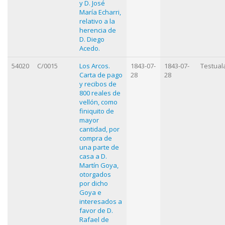
y D. José
María Echarri,
relativo a la
herencia de
D. Diego
Acedo.
54020
C/0015
Los Arcos.
1843-07-
1843-07-
Testual
Carta de pago
28
28
y recibos de
800 reales de
vellón, como
finiquito de
mayor
cantidad, por
compra de
una parte de
casa a D.
Martín Goya,
otorgados
por dicho
Goya e
interesados a
favor de D.
Rafael de