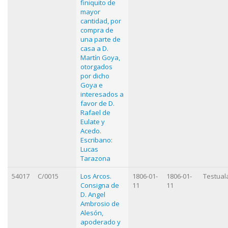
finiquito de
mayor
cantidad, por
compra de
una parte de
casa a D.
Martín Goya,
otorgados
por dicho
Goya e
interesados a
favor de D.
Rafael de
Eulate y
Acedo.
Escribano:
Lucas
Tarazona
54017
C/0015
Los Arcos.
1806-01-
1806-01-
Testual
Consigna de
11
11
D. Angel
Ambrosio de
Alesón,
apoderado y