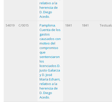
relativo a la
herencia de
D. Diego
Acedo.
54019
C/0015
Pamplona.
1841
1841
Testual
Cuenta de los
gastos
causados con
motivo del
compromiso
que
sentenciaron
los
licenciados D.
Justo Galarza
y D. José
María Echarri,
relativo a la
herencia de
D. Diego
Acedo.