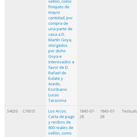
vellón, como
finiquito de
mayor
cantidad, por
compra de
una parte de
casa a D.
Martín Goya,
otorgados
por dicho
Goya e
interesados a
favor de D.
Rafael de
Eulate y
Acedo.
Escribano:
Lucas
Tarazona
54020
C/0015
Los Arcos.
1843-07-
1843-07-
Testual
Carta de pago
28
28
y recibos de
800 reales de
vellón, como