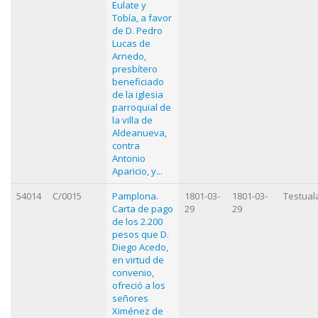
Eulate y
Tobía, a favor
de D. Pedro
Lucas de
Arnedo,
presbítero
beneficiado
de la iglesia
parroquial de
la villa de
Aldeanueva,
contra
Antonio
Aparicio, y...
54014
C/0015
Pamplona.
1801-03-
1801-03-
Testual
Carta de pago
29
29
de los 2.200
pesos que D.
Diego Acedo,
en virtud de
convenio,
ofreció a los
señores
Ximénez de