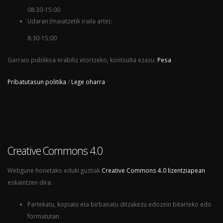
08:30-15:00
Udaran (maiatzetik iraila arte):
8:30-15:00
Garraio publikoa erabiliz etortzeko, kontsulta ezazu:
Pesa
Pribatutasun politika
/
Lege oharra
Creative Commons 4.0
Webgune honetako eduki guztiak
Creative Commons 4.0 lizentziapean
eskaintzen dira:
Partekatu, kopiatu eta birbanatu ditzakezu edozein bitarteko edo
formatutan.