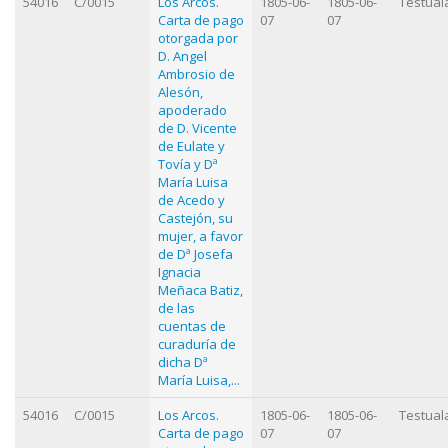
54016
C/0015
Los Arcos.
1805-06-
1805-06-
Testual
Carta de pago
07
07
otorgada por
D. Angel
Ambrosio de
Alesón,
apoderado
de D. Vicente
de Eulate y
Tovía y Dª
María Luisa
de Acedo y
Castejón, su
mujer, a favor
de Dª Josefa
Ignacia
Meñaca Batiz,
de las
cuentas de
curaduría de
dicha Dª
María Luisa,...
54016
C/0015
Los Arcos.
1805-06-
1805-06-
Testual
Carta de pago
07
07