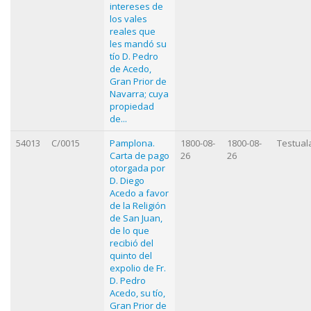
intereses de
los vales
reales que
les mandó su
tío D. Pedro
de Acedo,
Gran Prior de
Navarra; cuya
propiedad
de...
54013
C/0015
Pamplona.
1800-08-
1800-08-
Testual
Carta de pago
26
26
otorgada por
D. Diego
Acedo a favor
de la Religión
de San Juan,
de lo que
recibió del
quinto del
expolio de Fr.
D. Pedro
Acedo, su tío,
Gran Prior de