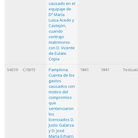
causado en el
equipaje de
Dª María
Luisa Acedo y
Castejón,
cuando
contrajo
matrimonio
con D. Vicente
de Eulate.
Copia
54019
C/0015
Pamplona.
1841
1841
Testual
Cuenta de los
gastos
causados con
motivo del
compromiso
que
sentenciaron
los
licenciados D.
Justo Galarza
y D. José
María Echarri,