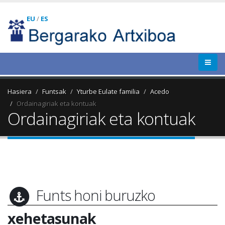
EU
/
ES
Hasiera
Funtsak
Yturbe Eulate familia
Acedo
Ordainagiriak eta kontuak
Ordainagiriak eta kontuak
Funts honi buruzko
xehetasunak