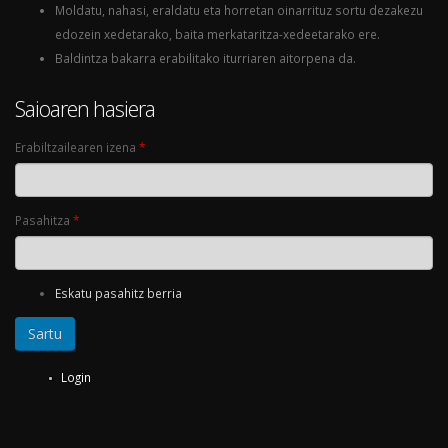
Moldatu, nahasi, eraldatu eta horretan oinarrituz sortu dezakezu
edozein xedetarako, baita merkataritza-xedeetarako ere.
Baldintza bakarra erabilitako iturriaren aitorpena da.
Saioaren hasiera
Erabiltzailearen izena
*
Pasahitza
*
Eskatu pasahitz berria
Login