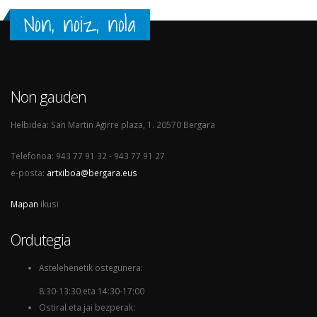
Non, noiz, nola
Non gauden
Helbidea: San Martin Agirre plaza, 1. 20570 Bergara
Telefonoa: 943 77 91 32 - 943 77 91 27
e-posta:
artxiboa@bergara.eus
Mapan
ikusi
Ordutegia
Astelehenetik ostegunera:
8:30-13:30 eta 14:30-17:00
Ostiral eta jai bezperak: