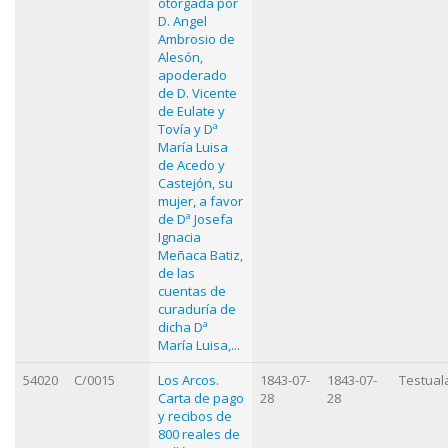
otorgada por
D. Angel
Ambrosio de
Alesón,
apoderado
de D. Vicente
de Eulate y
Tovía y Dª
María Luisa
de Acedo y
Castejón, su
mujer, a favor
de Dª Josefa
Ignacia
Meñaca Batiz,
de las
cuentas de
curaduría de
dicha Dª
María Luisa,...
54020
C/0015
Los Arcos.
1843-07-
1843-07-
Testual
Carta de pago
28
28
y recibos de
800 reales de