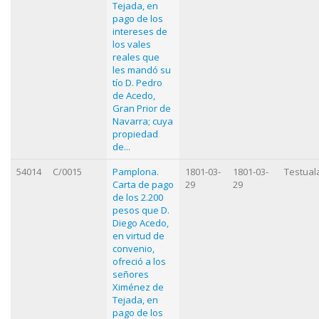
Tejada, en
pago de los
intereses de
los vales
reales que
les mandó su
tío D. Pedro
de Acedo,
Gran Prior de
Navarra; cuya
propiedad
de...
54014
C/0015
Pamplona.
1801-03-
1801-03-
Testual
Carta de pago
29
29
de los 2.200
pesos que D.
Diego Acedo,
en virtud de
convenio,
ofreció a los
señores
Ximénez de
Tejada, en
pago de los