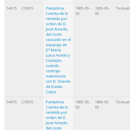
54015
C/0015
Pamplona.
1805-05-
1805-05-
Testual
Cuenta de lo
03
03
remitido por
orden de D.
José Arnedo,
del coste
causado en el
equipaje de
Dª María
Luisa Acedo y
Castejón,
cuando
contrajo
matrimonio
con D. Vicente
de Eulate.
Copia
54015
C/0015
Pamplona.
1805-05-
1805-05-
Testual
Cuenta de lo
03
03
remitido por
orden de D.
José Arnedo,
del coste