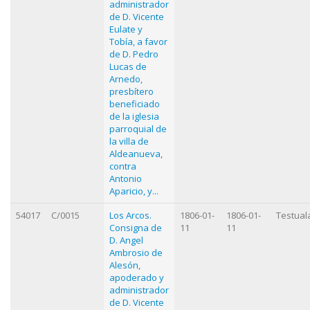
administrador
de D. Vicente
Eulate y
Tobía, a favor
de D. Pedro
Lucas de
Arnedo,
presbítero
beneficiado
de la iglesia
parroquial de
la villa de
Aldeanueva,
contra
Antonio
Aparicio, y...
54017
C/0015
Los Arcos.
1806-01-
1806-01-
Testual
Consigna de
11
11
D. Angel
Ambrosio de
Alesón,
apoderado y
administrador
de D. Vicente