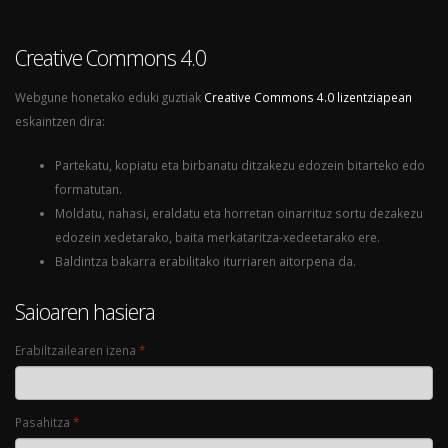
Creative Commons 4.0
Webgune honetako eduki guztiak
Creative Commons 4.0 lizentziapean
eskaintzen dira:
Partekatu, kopiatu eta birbanatu ditzakezu edozein bitarteko edo
formatutan.
Moldatu, nahasi, eraldatu eta horretan oinarrituz sortu dezakezu
edozein xedetarako, baita merkataritza-xedeetarako ere.
Baldintza bakarra erabilitako iturriaren aitorpena da.
Saioaren hasiera
Erabiltzailearen izena
*
Pasahitza
*