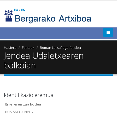
EU
/
ES
Hasiera
Funtsak
Roman Larrañaga fondoa
Jendea Udaletxearen
balkoian
Identifikazio eremua
Erreferentzia kodea
BUA-AMB 0066937