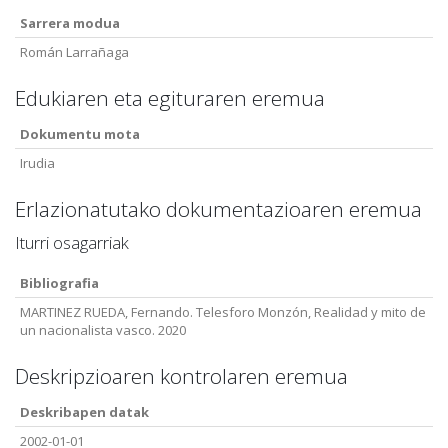
Sarrera modua
Román Larrañaga
Edukiaren eta egituraren eremua
Dokumentu mota
Irudia
Erlazionatutako dokumentazioaren eremua
Iturri osagarriak
Bibliografia
MARTINEZ RUEDA, Fernando. Telesforo Monzón, Realidad y mito de
un nacionalista vasco. 2020
Deskripzioaren kontrolaren eremua
Deskribapen datak
2002-01-01