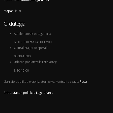
Mapan
ikusi
Ordutegia
Astelehenetik ostegunera:
8:30-13:30 eta 14:30-17:00
Ostiral eta jai bezperak:
08:30-15:00
Udaran (maiatzetik iraila arte):
8:30-15:00
Garraio publikoa erabiliz etortzeko, kontsulta ezazu:
Pesa
Pribatutasun politika
/
Lege oharra