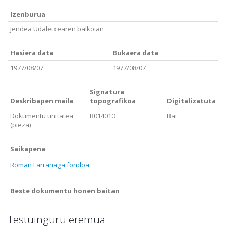
Izenburua
Jendea Udaletxearen balkoian
Hasiera data
Bukaera data
1977/08/07
1977/08/07
Signatura
Deskribapen maila
topografikoa
Digitalizatuta
Dokumentu unitatea
R014010
Bai
(pieza)
Saikapena
Roman Larrañaga fondoa
Beste dokumentu honen baitan
Testuinguru eremua