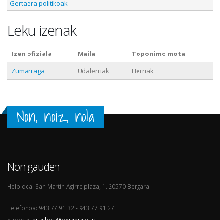
Gertaera politikoak
Leku izenak
Izen ofiziala
Maila
Toponimo mota
Zumarraga
Udalerriak
Herriak
Non, noiz, nola
Non gauden
Helbidea: San Martin Agirre plaza, 1. 20570 Bergara
Telefonoa: 943 77 91 32 - 943 77 91 27
e-posta:
artxiboa@bergara.eus