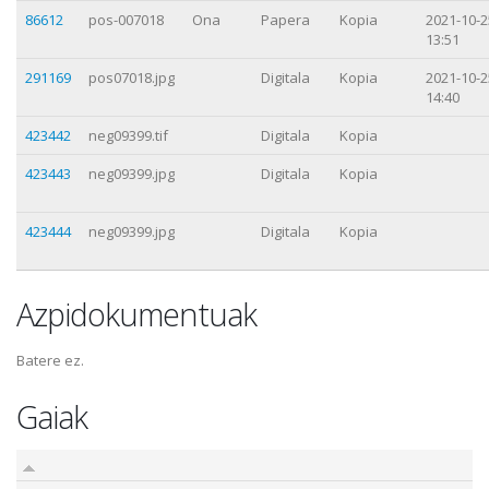
86612
pos-007018
Ona
Papera
Kopia
2021-10-2
13:51
291169
pos07018.jpg
Digitala
Kopia
2021-10-2
14:40
423442
neg09399.tif
Digitala
Kopia
423443
neg09399.jpg
Digitala
Kopia
423444
neg09399.jpg
Digitala
Kopia
Azpidokumentuak
Batere ez.
Gaiak