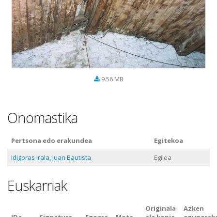
9.56 MB
Onomastika
Pertsona edo erakundea
Egitekoa
Idigoras Irala, Juan Bautista
Egilea
Euskarriak
Originala
Azken
IDa
Signatura
Egoera
Mota
ala kopia
egunerak