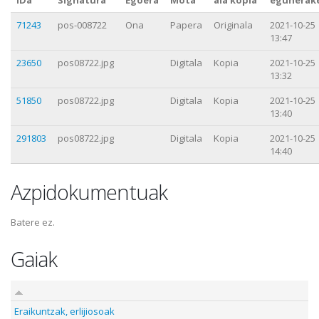
71243
pos-008722
Ona
Papera
Originala
2021-10-25
13:47
23650
pos08722.jpg
Digitala
Kopia
2021-10-25
13:32
51850
pos08722.jpg
Digitala
Kopia
2021-10-25
13:40
291803
pos08722.jpg
Digitala
Kopia
2021-10-25
14:40
Azpidokumentuak
Batere ez.
Gaiak
Eraikuntzak, erlijiosoak