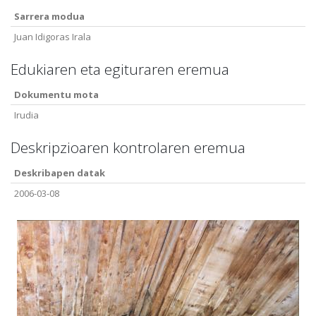
Sarrera modua
Juan Idigoras Irala
Edukiaren eta egituraren eremua
Dokumentu mota
Irudia
Deskripzioaren kontrolaren eremua
Deskribapen datak
2006-03-08