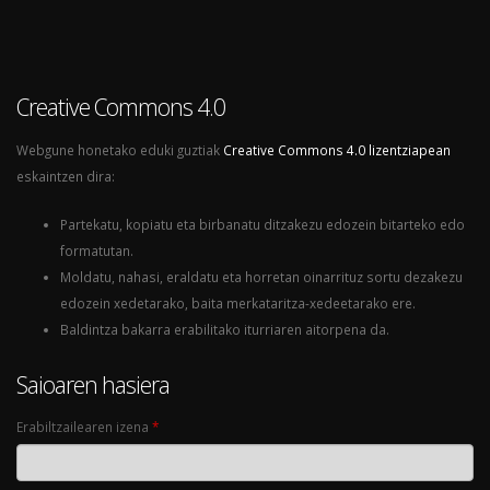
Creative Commons 4.0
Webgune honetako eduki guztiak
Creative Commons 4.0 lizentziapean
eskaintzen dira:
Partekatu, kopiatu eta birbanatu ditzakezu edozein bitarteko edo
formatutan.
Moldatu, nahasi, eraldatu eta horretan oinarrituz sortu dezakezu
edozein xedetarako, baita merkataritza-xedeetarako ere.
Baldintza bakarra erabilitako iturriaren aitorpena da.
Saioaren hasiera
Erabiltzailearen izena
*