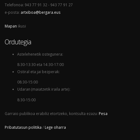
Telefonoa: 943 77 91 32 - 943 77 91 27
e-posta:
artxiboa@bergara.eus
Mapan
ikusi
Ordutegia
Astelehenetik ostegunera:
8:30-13:30 eta 14:30-17:00
Ostiral eta jai bezperak:
08:30-15:00
Udaran (maiatzetik iraila arte):
8:30-15:00
Garraio publikoa erabiliz etortzeko, kontsulta ezazu:
Pesa
Pribatutasun politika
/
Lege oharra