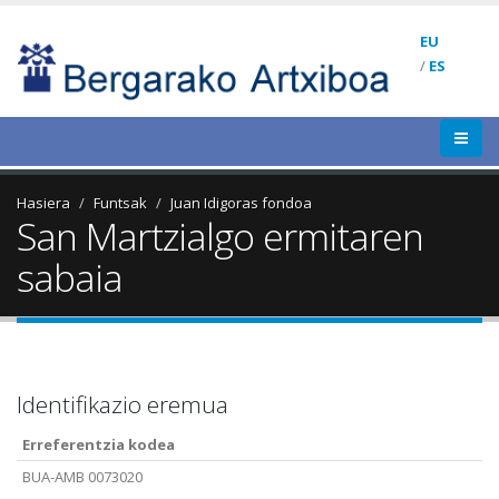
EU
/
ES
Hasiera
Funtsak
Juan Idigoras fondoa
San Martzialgo ermitaren
sabaia
Identifikazio eremua
Erreferentzia kodea
BUA-AMB 0073020