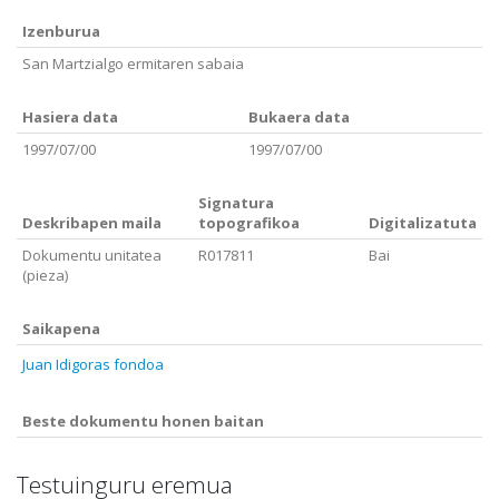
Izenburua
San Martzialgo ermitaren sabaia
Hasiera data
Bukaera data
1997/07/00
1997/07/00
Signatura
Deskribapen maila
topografikoa
Digitalizatuta
Dokumentu unitatea
R017811
Bai
(pieza)
Saikapena
Juan Idigoras fondoa
Beste dokumentu honen baitan
Testuinguru eremua