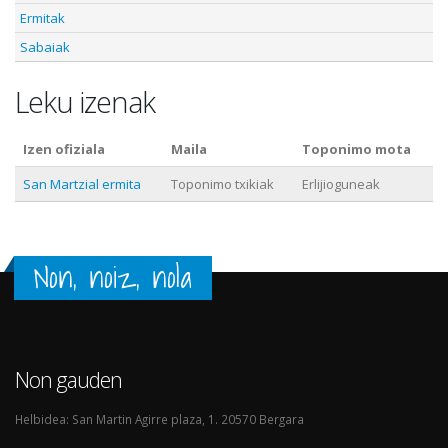
Ermitak
Sabaiak
Leku izenak
Izen ofiziala
Maila
Toponimo mota
San Martzial ermita
Toponimo txikiak
Erlijioguneak
Non, noiz, nola
Non gauden
Helbidea: San Martin Agirre plaza, 1. 20570 Bergara