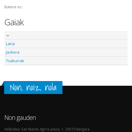
Batere ez.
Gaiak
Lana
Jazkera
Txakurrak
Non, noiz, nola
Non gauden
Helbidea: San Martin Agirre plaza, 1. 20570 Bergara