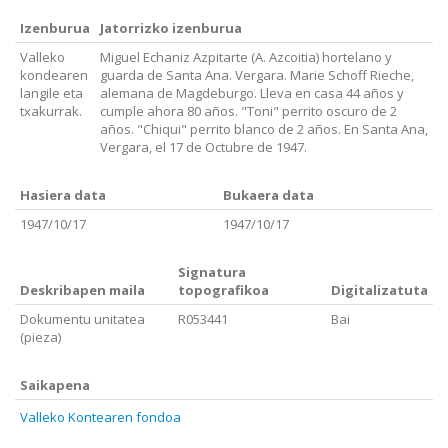
Izenburua
Jatorrizko izenburua
Valleko
Miguel Echaniz Azpitarte (A. Azcoitia) hortelano y
kondearen
guarda de Santa Ana. Vergara. Marie Schoff Rieche,
langile eta
alemana de Magdeburgo. Lleva en casa 44 años y
txakurrak.
cumple ahora 80 años. "Toni" perrito oscuro de 2
años. "Chiqui" perrito blanco de 2 años. En Santa Ana,
Vergara, el 17 de Octubre de 1947.
Hasiera data
Bukaera data
1947/10/17
1947/10/17
Signatura
Deskribapen maila
topografikoa
Digitalizatuta
Dokumentu unitatea
R053441
Bai
(pieza)
Saikapena
Valleko Kontearen fondoa