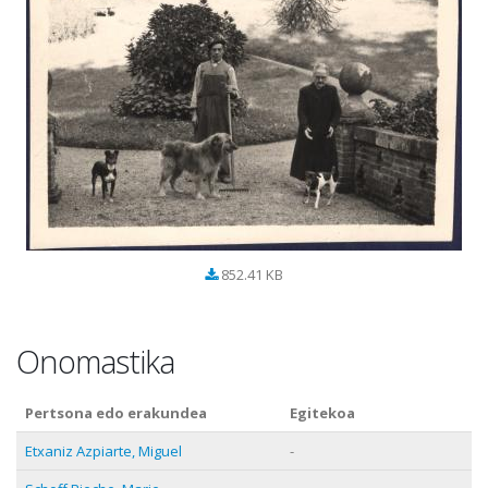
852.41 KB
Onomastika
Pertsona edo erakundea
Egitekoa
Etxaniz Azpiarte, Miguel
-