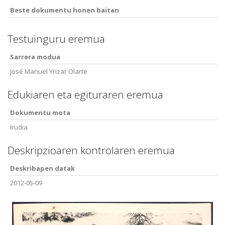
Beste dokumentu honen baitan
Testuinguru eremua
Sarrera modua
José Manuel Yrizar Olarte
Edukiaren eta egituraren eremua
Dokumentu mota
Irudia
Deskripzioaren kontrolaren eremua
Deskribapen datak
2012-05-09