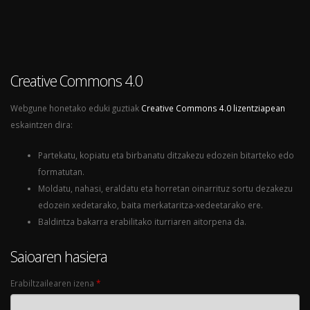
Creative Commons 4.0
Webgune honetako eduki guztiak
Creative Commons 4.0 lizentziapean
eskaintzen dira:
Partekatu, kopiatu eta birbanatu ditzakezu edozein bitarteko edo
formatutan.
Moldatu, nahasi, eraldatu eta horretan oinarrituz sortu dezakezu
edozein xedetarako, baita merkataritza-xedeetarako ere.
Baldintza bakarra erabilitako iturriaren aitorpena da.
Saioaren hasiera
Erabiltzailearen izena
*