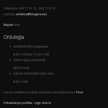
Telefonoa: 943 77 91 32 - 943 77 91 27
e-posta:
artxiboa@bergara.eus
Mapan
ikusi
Ordutegia
Astelehenetik ostegunera:
8:30-13:30 eta 14:30-17:00
Ostiral eta jai bezperak:
08:30-15:00
Udaran (maiatzetik iraila arte):
8:30-15:00
Garraio publikoa erabiliz etortzeko, kontsulta ezazu:
Pesa
Pribatutasun politika
/
Lege oharra