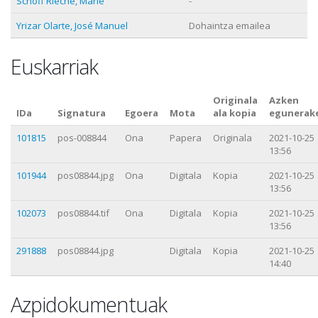
Schoff Rieche, Marie
-
Yrizar Olarte, José Manuel
Dohaintza emailea
Euskarriak
Originala
Azken
IDa
Signatura
Egoera
Mota
ala kopia
egunerak
101815
pos-008844
Ona
Papera
Originala
2021-10-25
13:56
101944
pos08844.jpg
Ona
Digitala
Kopia
2021-10-25
13:56
102073
pos08844.tif
Ona
Digitala
Kopia
2021-10-25
13:56
291888
pos08844.jpg
Digitala
Kopia
2021-10-25
14:40
Azpidokumentuak