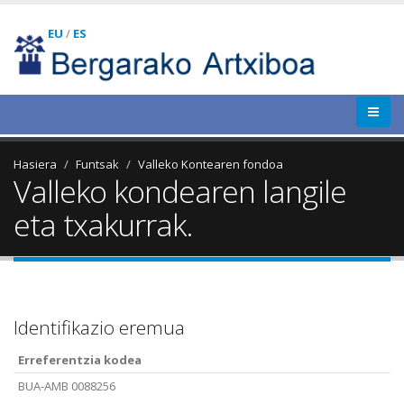
EU
/
ES
Hasiera
Funtsak
Valleko Kontearen fondoa
Valleko kondearen langile
eta txakurrak.
Identifikazio eremua
Erreferentzia kodea
BUA-AMB 0088256