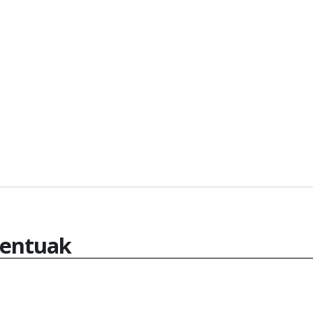
entuak