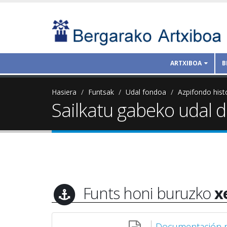
ARTXIBOA
B
Hasiera
Funtsak
Udal fondoa
Azpifondo hist
Sailkatu gabeko udal
Funts honi buruzko
x
Documentación mu