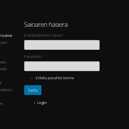
0
Saioaren hasiera
Erabiltzailearen izena
*
Creative
tzen
Pasahitza
*
natu
 edo
Eskatu pasahitz berria
a
ezakezu
Login
e.