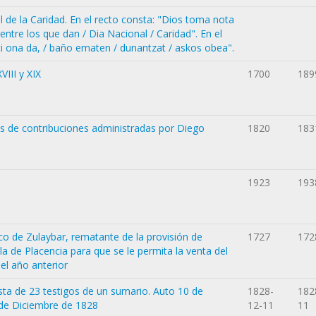
l de la Caridad. En el recto consta: "Dios toma nota
/ entre los que dan / Dia Nacional / Caridad". En el
ti ona da, / baño ematen / dunantzat / askos obea".
VIII y XIX
1700
189
s de contribuciones administradas por Diego
1820
183
1923
193
sco de Zulaybar, rematante de la provisión de
1727
172
lla de Placencia para que se le permita la venta del
el año anterior
ista de 23 testigos de un sumario. Auto 10 de
1828-
182
 de Diciembre de 1828
12-11
11