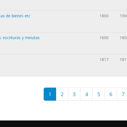
tas de bienes etc
1800
190
 escrituras y minutas
1600
180
1817
181
1
2
3
4
5
6
7