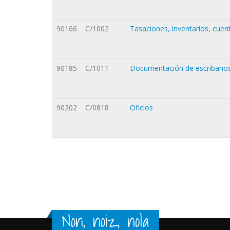
90166
C/1002
Tasaciones, inventarios, cuen
90185
C/1011
Documentación de escribanos:
90202
C/0818
Oficios
Orriak
Non, noiz, nola