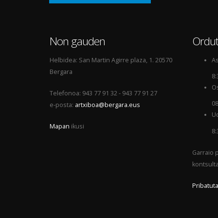
Non gauden
Ordut
Helbidea: San Martin Agirre plaza, 1. 20570
As
Bergara
8:
Os
Telefonoa: 943 77 91 32 - 943 77 91 27
08
e-posta:
artxiboa@bergara.eus
Ud
Mapan
ikusi
8:
Garraio p
kontsult
Pribatuta