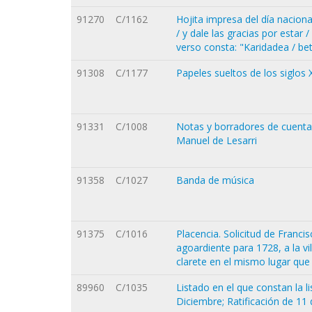
91270
C/1162
Hojita impresa del día naciona
/ y dale las gracias por estar 
verso consta: "Karidadea / be
91308
C/1177
Papeles sueltos de los siglos X
91331
C/1008
Notas y borradores de cuenta
Manuel de Lesarri
91358
C/1027
Banda de música
91375
C/1016
Placencia. Solicitud de Franci
agoardiente para 1728, a la vi
clarete en el mismo lugar que 
89960
C/1035
Listado en el que constan la l
Diciembre; Ratificación de 11