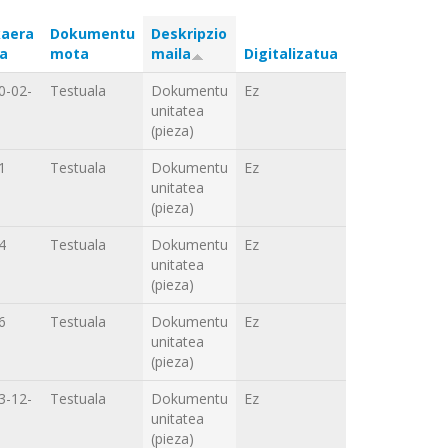
aera
Dokumentu
Deskripzio
a
mota
maila
Digitalizatua
0-02-
Testuala
Dokumentu
Ez
unitatea
(pieza)
1
Testuala
Dokumentu
Ez
unitatea
(pieza)
4
Testuala
Dokumentu
Ez
unitatea
(pieza)
6
Testuala
Dokumentu
Ez
unitatea
(pieza)
3-12-
Testuala
Dokumentu
Ez
unitatea
(pieza)