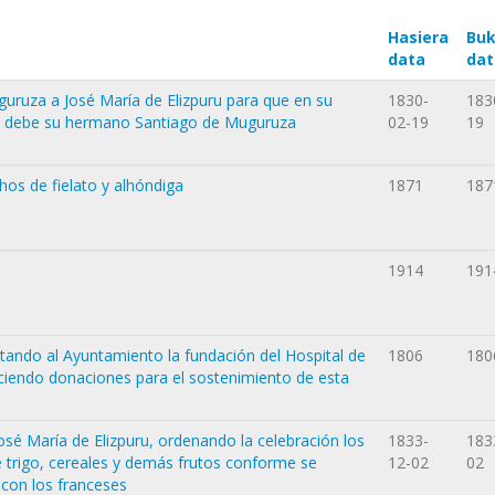
Hasiera
Buk
data
dat
uruza a José María de Elizpuru para que en su
1830-
183
le debe su hermano Santiago de Muguruza
02-19
19
hos de fielato y alhóndiga
1871
187
1914
191
itando al Ayuntamiento la fundación del Hospital de
1806
180
ciendo donaciones para el sostenimiento de esta
osé María de Elizpuru, ordenando la celebración los
1833-
183
 trigo, cereales y demás frutos conforme se
12-02
02
 con los franceses