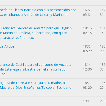
sería de Elcoro Barrutia con sus pertenecidos por
1672-
167
ia, escribano, a Andrés de Uncas y Marina de
05-31
31
Francisca Gaviera de Amileta para que litiguen
1819-
181
e Martin de Amileta, su hermano, con quien
02-15
15
de carácter ecónomico.
de Altube
1836-
183
02-27
27
o blanco de Castilla para el consumo de Anzuola
1814-
181
 Eztenega y Silbestre de Tellería su fiador.
12-30
30
a de
gunda de Larreta e Yrulegui a su madre, al
1850-
185
 Madre de Dios Enseñanza.(Es copia) Escribano:
08-20
20
1900
200