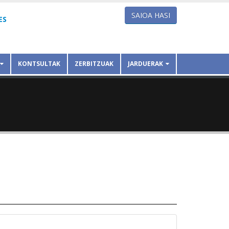
SAIOA HASI
ES
KONTSULTAK
ZERBITZUAK
JARDUERAK