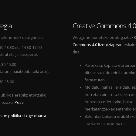
egia
Creative Commons 4.
telehenetik ostegunera:
Webgune honetako eduki guztiak
Commons 4.0 lizentziapean
eskain
30-13:30 eta 14:30-17:00
dira:
tiral eta jai bezperak:
:30-15:00
Partekatu, kopiatu eta birba
aran (maiatzetik iraila arte):
ditzakezu edozein bitarteko
formatutan.
30-15:00
Moldatu, nahasi, eraldatu et
horretan oinarrituz sortu d
ublikoa erabiliz etortzeko,
edozein xedetarako, baita
a ezazu:
Pesa
merkataritza-xedeetarako er
sun politika
/
Lege oharra
Baldintza bakarra erabilitako
iturriaren aitorpena da.