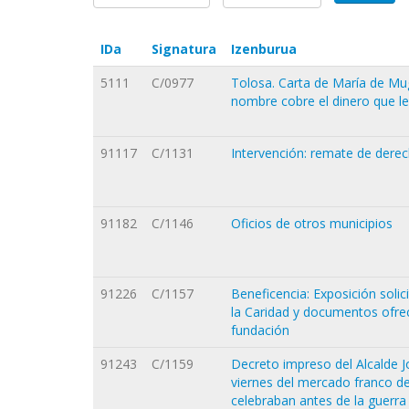
IDa
Signatura
Izenburua
5111
C/0977
Tolosa. Carta de María de Mug
nombre cobre el dinero que 
91117
C/1131
Intervención: remate de derec
91182
C/1146
Oficios de otros municipios
91226
C/1157
Beneficencia: Exposición solic
la Caridad y documentos ofre
fundación
91243
C/1159
Decreto impreso del Alcalde J
viernes del mercado franco de
celebraban antes de la guerra