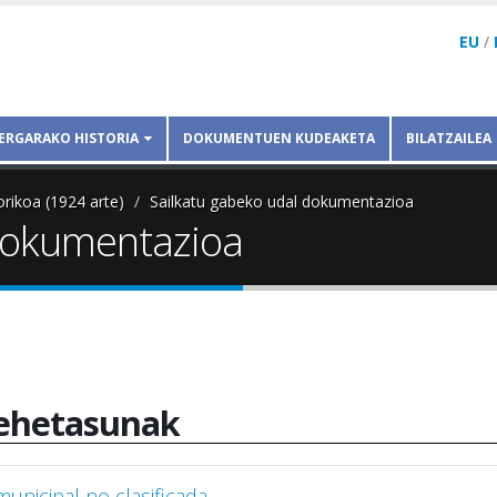
EU
/
ERGARAKO HISTORIA
DOKUMENTUEN KUDEAKETA
BILATZAILEA
orikoa (1924 arte)
Sailkatu gabeko udal dokumentazioa
 dokumentazioa
ehetasunak
nicipal no clasificada