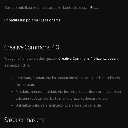
Garraio publikoa erabiliz etortzeko, kontsulta ezazu:
Pesa
Pribatutasun politika
/
Lege oharra
Creative Commons 4.0
Webgune honetako eduki guztiak
Creative Commons 4.0 lizentziapean
eskaintzen dira:
Partekatu, kopiatu eta birbanatu ditzakezu edozein bitarteko edo
formatutan.
Moldatu, nahasi, eraldatu eta horretan oinarrituz sortu dezakezu
edozein xedetarako, baita merkataritza-xedeetarako ere.
Baldintza bakarra erabilitako iturriaren aitorpena da.
Saioaren hasiera