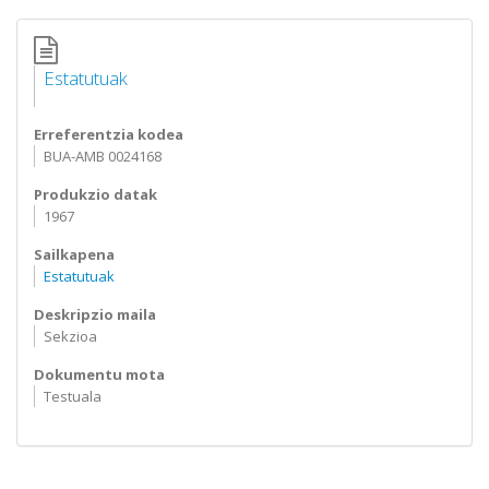
Estatutuak
Erreferentzia kodea
BUA-AMB 0024168
Produkzio datak
1967
Sailkapena
Estatutuak
Deskripzio maila
Sekzioa
Dokumentu mota
Testuala