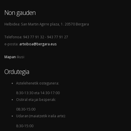
Non gauden
Helbidea: San Martin Agirre plaza, 1. 20570 Bergara
Telefonoa: 943 77 91 32 - 943 77 91 27
e-posta:
artxiboa@bergara.eus
Mapan
ikusi
Ordutegia
Astelehenetik ostegunera:
8:30-13:30 eta 14:30-17:00
Ostiral eta jai bezperak:
08:30-15:00
Udaran (maiatzetik iraila arte):
8:30-15:00