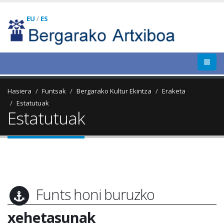
EU
/
ES
Hasiera
Funtsak
Bergarako Kultur Ekintza
Eraketa
Estatutuak
Estatutuak
Funts honi buruzko
xehetasunak