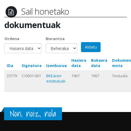
Sail honetako
dokumentuak
Ordena
Norantza
Hasiera
Bukaera
Dokumen
IDa
Signatura
Izenburua
data
data
mota
23779
C/0001-001
BKEaren
1967
1967
Testuala
estatutuak
Non, noiz, nola