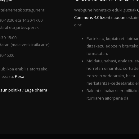
telehenetik ostegunera:
Webgune honetako eduki guztiak
Commons 4.0 lizentziapean
eskain
30-13:30 eta 14:30-17:00
dira:
tiral eta jai bezperak:
:30-15:00
Partekatu, kopiatu eta birba
aran (maiatzetik iraila arte):
ditzakezu edozein bitarteko
formatutan.
30-15:00
Moldatu, nahasi, eraldatu et
horretan oinarrituz sortu d
ublikoa erabiliz etortzeko,
edozein xedetarako, baita
a ezazu:
Pesa
merkataritza-xedeetarako er
sun politika
/
Lege oharra
Baldintza bakarra erabilitako
iturriaren aitorpena da.