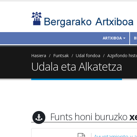
ARTXIBOA
B
Hasiera
Funtsak
Udal fondoa
Azpifondo hist
Udala eta Alkatetza
Funts honi buruzko
x
Ayuntamiento y a