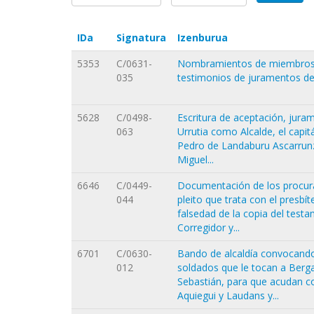
IDa
Signatura
Izenburua
5353
C/0631-
Nombramientos de miembros d
035
testimonios de juramentos de f
5628
C/0498-
Escritura de aceptación, juram
063
Urrutia como Alcalde, el capi
Pedro de Landaburu Ascarrunz 
Miguel...
6646
C/0449-
Documentación de los procurad
044
pleito que trata con el presb
falsedad de la copia del test
Corregidor y...
6701
C/0630-
Bando de alcaldía convocando a
012
soldados que le tocan a Bergar
Sebastián, para que acudan c
Aquiegui y Laudans y...