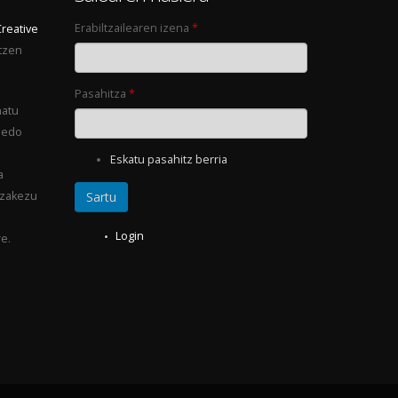
Erabiltzailearen izena
*
Creative
tzen
Pasahitza
*
natu
 edo
Eskatu pasahitz berria
a
ezakezu
Login
e.