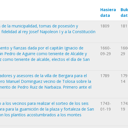
Hasiera
Buk
data
dat
e la municipalidad, tomas de posesión y
1809
181
idelidad al rey Josef Napoleon I y a la Constitución
ento y fianzas dada por el capitán Ignacio de
1660-
166
tán Pedro de Aguirre como teniente de Alcalde y
09-29
29
como teniente de alcalde, electos el día de San
ores y asesores de la villa de Bergara para el
1789
179
ítero Manuel Dominguez vecino de Tolosa sobre la
14
amento de Pedro Ruiz de Narbaiza. Primero ante el
 los vecinos para realizar el sorteo de los seis
1743-
174
a para la guarnición de la plaza y fortaleza de San
01-19
19
on los plantíos acostumbrados a los montes