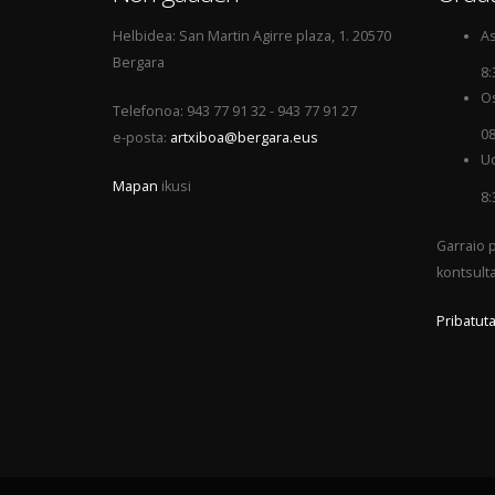
Helbidea: San Martin Agirre plaza, 1. 20570
As
Bergara
8:
Os
Telefonoa: 943 77 91 32 - 943 77 91 27
08
e-posta:
artxiboa@bergara.eus
Ud
Mapan
ikusi
8:
Garraio p
kontsult
Pribatuta