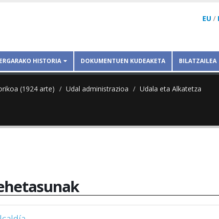
EU
/
ERGARAKO HISTORIA
DOKUMENTUEN KUDEAKETA
BILATZAILEA
orikoa (1924 arte)
Udal administrazioa
Udala eta Alkatetza
ehetasunak
lcaldía