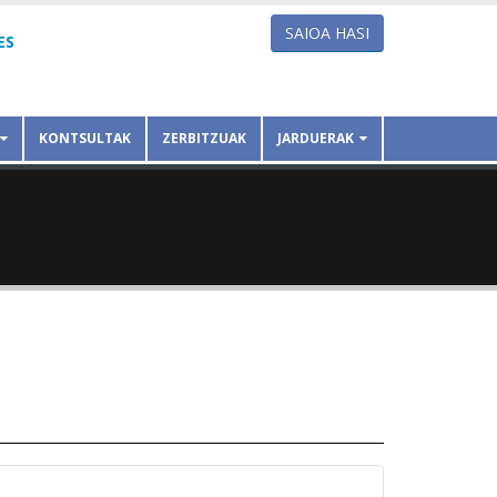
SAIOA HASI
ES
KONTSULTAK
ZERBITZUAK
JARDUERAK