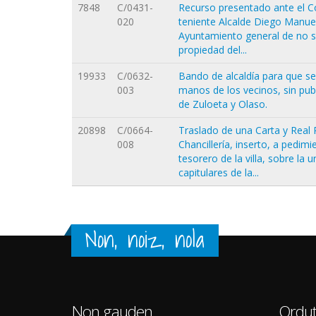
7848
C/0431-
Recurso presentado ante el Cor
020
teniente Alcalde Diego Manuel
Ayuntamiento general de no sa
propiedad del...
19933
C/0632-
Bando de alcaldía para que se
003
manos de los vecinos, sin publ
de Zuloeta y Olaso.
20898
C/0664-
Traslado de una Carta y Real 
008
Chancillería, inserto, a pedim
tesorero de la villa, sobre la
capitulares de la...
Non, noiz, nola
Non gauden
Ordut