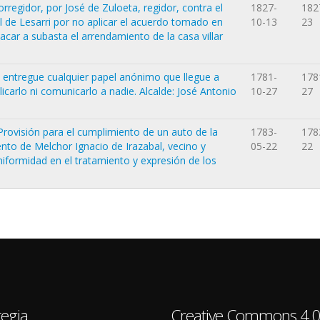
regidor, por José de Zuloeta, regidor, contra el
1827-
182
 de Lesarri por no aplicar el acuerdo tomado en
10-13
23
car a subasta el arrendamiento de la casa villar
 entregue cualquier papel anónimo que llegue a
1781-
178
icarlo ni comunicarlo a nadie. Alcalde: José Antonio
10-27
27
Provisión para el cumplimiento de un auto de la
1783-
178
iento de Melchor Ignacio de Irazabal, vecino y
05-22
22
 uniformidad en el tratamiento y expresión de los
egia
Creative Commons 4.