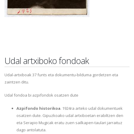
Udal artxiboko fondoak
Udal-artxiboak 37 funts eta dokumentu-bilduma gordetzen eta
zaintzen ditu.
Udal fondoa bi azpifondok osatzen dute
Azpifondo historikoa
. 1924ra arteko udal dokumentuek
osatzen dute. Gipuzkoako udal artxiboetan erabiltzen den
eta Serapio Mugicak eratu zuen sailkapen-taulari jarraituz
dago antolatuta.