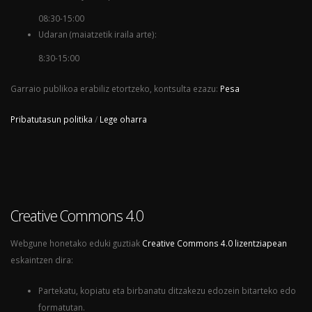
08:30-15:00
Udaran (maiatzetik iraila arte):
8:30-15:00
Garraio publikoa erabiliz etortzeko, kontsulta ezazu:
Pesa
Pribatutasun politika
/
Lege oharra
Creative Commons 4.0
Webgune honetako eduki guztiak
Creative Commons 4.0 lizentziapean
eskaintzen dira:
Partekatu, kopiatu eta birbanatu ditzakezu edozein bitarteko edo
formatutan.