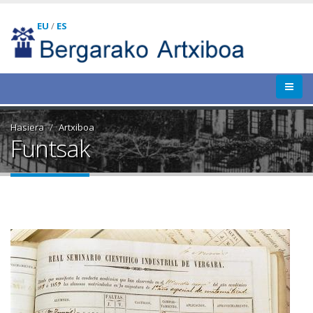
EU
/
ES
Hasiera
Artxiboa
Funtsak