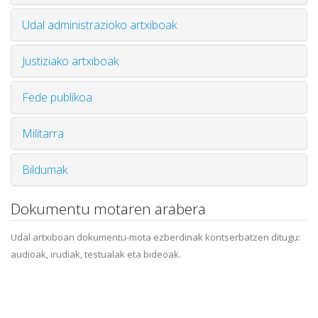
Udal administrazioko artxiboak
Justiziako artxiboak
Fede publikoa
Militarra
Bildumak
Dokumentu motaren arabera
Udal artxiboan dokumentu-mota ezberdinak kontserbatzen ditugu:
audioak, irudiak, testualak eta bideoak.