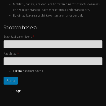
Moldatu, nahasi, eraldatu eta horretan oinarrituz sortu dezakezu
edozein xedetarako, baita merkataritza-xedeetarako ere.
Baldintza bakarra erabilitako iturriaren aitorpena da.
Saioaren hasiera
Erabiltzailearen izena
*
Pasahitza
*
Eskatu pasahitz berria
Login