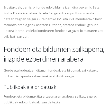
Erositakoak, berriz, bi fondo edo bilduma izan dira bakarrik. Bata,
Iturbe Eulate izenekoa da, eta Bergaratik kanpo liburu-denda
batean zegoen salgai. Gure herriko XVI. eta XVII. mendeetako bost
maiorazkoren agiriek osatzen zutenez, erostea erabaki genuen.
Bestea, berriz, Valleko kondearen fondoko argazki-bildumaren zati
txiki bat izan zen.
Fondoen eta bildumen sailkapena,
irizpide ezberdinen arabera
Gorde eta kudeatzen ditugun fondoak eta bildumak sailkatzeko
orduan, ikuspuntu ezberdinak erabili ditzakegu.
Publikoak ala pribatuak
Fondoak eta bildumak titulartasunaren arabera sailkatuz gero,
publikoak edo pribatuak izan daitezke: