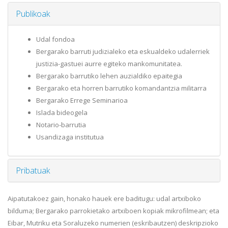
Publikoak
Udal fondoa
Bergarako barruti judizialeko eta eskualdeko udalerriek
justizia-gastuei aurre egiteko mankomunitatea.
Bergarako barrutiko lehen auzialdiko epaitegia
Bergarako eta horren barrutiko komandantzia militarra
Bergarako Errege Seminarioa
Islada bideogela
Notario-barrutia
Usandizaga institutua
Pribatuak
Aipatutakoez gain, honako hauek ere baditugu: udal artxiboko
bilduma; Bergarako parrokietako artxiboen kopiak mikrofilmean; eta
Eibar, Mutriku eta Soraluzeko numerien (eskribautzen) deskripzioko