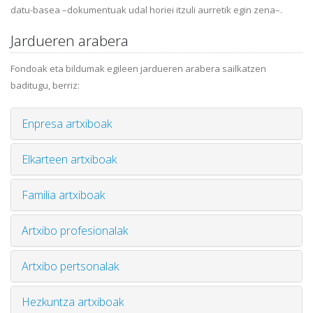
datu-basea –dokumentuak udal horiei itzuli aurretik egin zena–.
Jardueren arabera
Fondoak eta bildumak egileen jardueren arabera sailkatzen
baditugu, berriz:
Enpresa artxiboak
Elkarteen artxiboak
Familia artxiboak
Artxibo profesionalak
Artxibo pertsonalak
Hezkuntza artxiboak