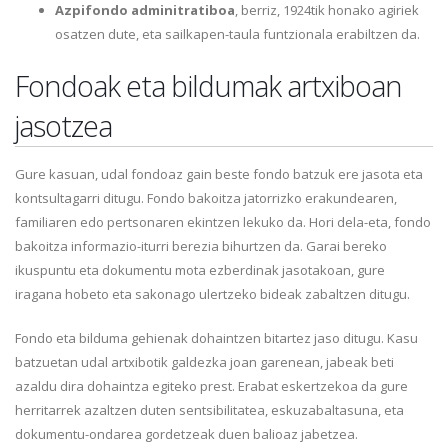
Azpifondo adminitratiboa
, berriz, 1924tik honako agiriek
osatzen dute, eta sailkapen-taula funtzionala erabiltzen da.
Fondoak eta bildumak artxiboan
jasotzea
Gure kasuan, udal fondoaz gain beste fondo batzuk ere jasota eta
kontsultagarri ditugu. Fondo bakoitza jatorrizko erakundearen,
familiaren edo pertsonaren ekintzen lekuko da. Hori dela-eta, fondo
bakoitza informazio-iturri berezia bihurtzen da. Garai bereko
ikuspuntu eta dokumentu mota ezberdinak jasotakoan, gure
iragana hobeto eta sakonago ulertzeko bideak zabaltzen ditugu.
Fondo eta bilduma gehienak dohaintzen bitartez jaso ditugu. Kasu
batzuetan udal artxibotik galdezka joan garenean, jabeak beti
azaldu dira dohaintza egiteko prest. Erabat eskertzekoa da gure
herritarrek azaltzen duten sentsibilitatea, eskuzabaltasuna, eta
dokumentu-ondarea gordetzeak duen balioaz jabetzea.