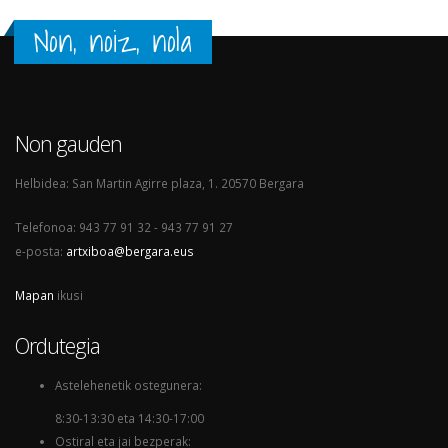
Non, noiz, nola
Non gauden
Helbidea: San Martin Agirre plaza, 1. 20570 Bergara
Telefonoa: 943 77 91 32 - 943 77 91 27
e-posta:
artxiboa@bergara.eus
Mapan
ikusi
Ordutegia
Astelehenetik ostegunera:
8:30-13:30 eta 14:30-17:00
Ostiral eta jai bezperak: