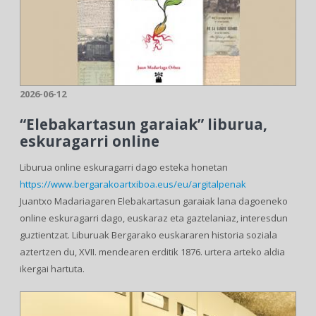
2026-06-12
“Elebakartasun garaiak” liburua,
eskuragarri online
Liburua online eskuragarri dago esteka honetan
https://www.bergarakoartxiboa.eus/eu/argitalpenak
Juantxo Madariagaren Elebakartasun garaiak lana dagoeneko
online eskuragarri dago, euskaraz eta gaztelaniaz, interesdun
guztientzat. Liburuak Bergarako euskararen historia soziala
aztertzen du, XVII. mendearen erditik 1876. urtera arteko aldia
ikergai hartuta.