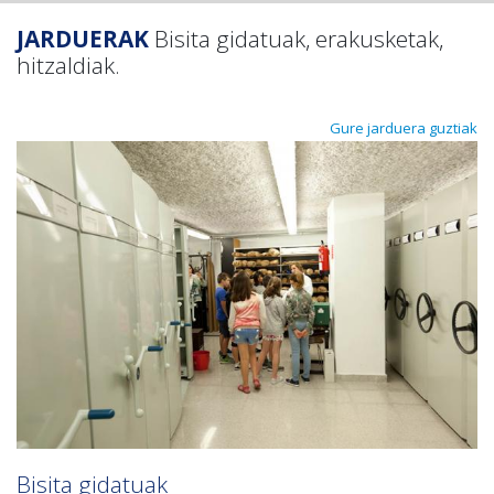
JARDUERAK
Bisita gidatuak, erakusketak,
hitzaldiak
.
Gure jarduera guztiak
Bisita gidatuak