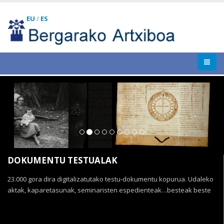
EU
/
ES
Previous
Next
DOKUMENTU TESTUALAK
23.000 gora dira digitalizatutako testu-dokumentu kopurua. Udaleko
aktak, kaparetasunak, seminaristen espedienteak…besteak beste