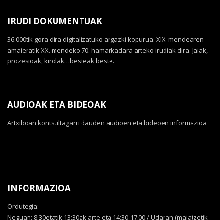
IRUDI DOKUMENTUAK
36.000tik gora dira digitalizatuko argazki kopurua. XIX. mendearen
amaieratik XX. mendeko 70. hamarkadara arteko irudiak dira. Jaiak,
prozesioak, kirolak…besteak beste.
AUDIOAK ETA BIDEOAK
Artxiboan kontsultagarri dauden audioen eta bideoen informazioa
INFORMAZIOA
Ordutegia:
Neguan: 8:30etatik 13:30ak arte eta 14:30-17:00 / Udaran (maiatzetik