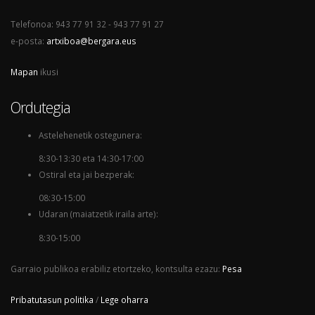
Telefonoa: 943 77 91 32 - 943 77 91 27
e-posta:
artxiboa@bergara.eus
Mapan
ikusi
Ordutegia
Astelehenetik ostegunera:
8:30-13:30 eta 14:30-17:00
Ostiral eta jai bezperak:
08:30-15:00
Udaran (maiatzetik iraila arte):
8:30-15:00
Garraio publikoa erabiliz etortzeko, kontsulta ezazu:
Pesa
Pribatutasun politika
/
Lege oharra