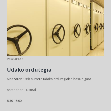
2026-03-10
Udako ordutegia
Maitzaren 18tik aurrera udako ordutegiakin hasiko gara
Astenehen - Ostiral
8:30-15:00