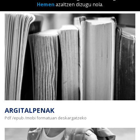
Hemen
azaltzen dizugu nola.
ARGITALPENAK
Pdf /epub /mobi formatuan deskargatzeko