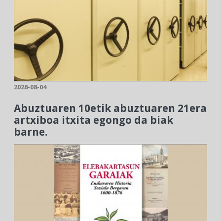
2026-08-04
Abuztuaren 10etik abuztuaren 21era
artxiboa itxita egongo da biak
barne.