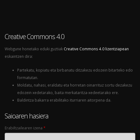
Creative Commons 4.0
Webgune honetako eduki guztiak
Creative Commons 4.0 lizentziapean
eskaintzen dira:
Partekatu, kopiatu eta birbanatu ditzakezu edozein bitarteko edo
formatutan.
Moldatu, nahasi, eraldatu eta horretan oinarrituz sortu dezakezu
edozein xedetarako, baita merkataritza-xedeetarako ere.
Baldintza bakarra erabilitako iturriaren aitorpena da.
Saioaren hasiera
Erabiltzailearen izena
*