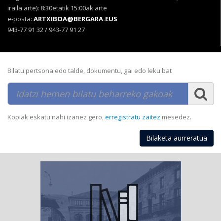
iraila arte): 8:30etatik 15:00ak arte
e-posta:
ARTXIBOA@BERGARA.EUS
943-77 91 32 / 943-77 91 27
Bilatu pertsona edo talde, dokumentu, gai edo leku bat
Kopiak eskatu nahi izanez gero,
erregistratu zaitez
mesedez.
Bilaketa aurreratua