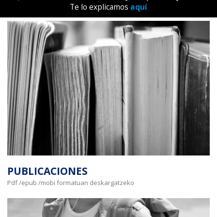
Te lo explicamos
aquí
PUBLICACIONES
Pdf /epub /mobi formatuan deskargatzeko