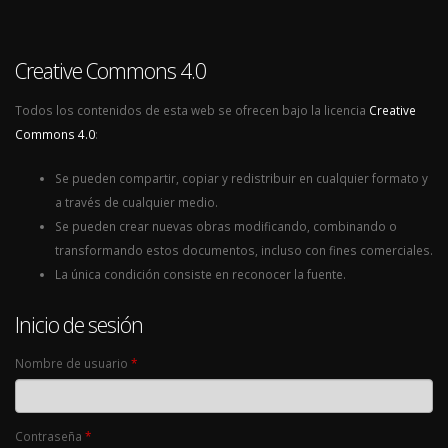
Creative Commons 4.0
Todos los contenidos de esta web se ofrecen bajo la licencia
Creative
Commons 4.0
:
Se pueden compartir, copiar y redistribuir en cualquier formato y
a través de cualquier medio.
Se pueden crear nuevas obras modificando, combinando o
transformando estos documentos, incluso con fines comerciales.
La única condición consiste en reconocer la fuente.
Inicio de sesión
Nombre de usuario
*
Contraseña
*