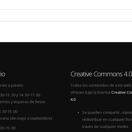
io
Creative Commons 4.
nes a jueves:
Todos los contenidos de esta web
ofrecen bajo la licencia
Creative 
 30-13: 30 y 14: 30-17: 00
4.0
:
ernes y vísperas de fiesta:
: 30-15: 00
Se pueden compartir, copiar
rano (de mayo a septiembre):
redistribuir en cualquier for
través de cualquier medio.
 30-15: 00