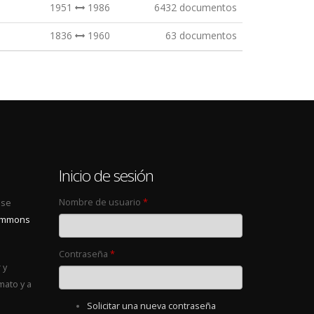
1951
1986
6432 documentos
1836
1960
63 documentos
0
Inicio de sesión
Nombre de usuario
*
 se
Commons
Contraseña
*
 y
mato y a
Solicitar una nueva contraseña