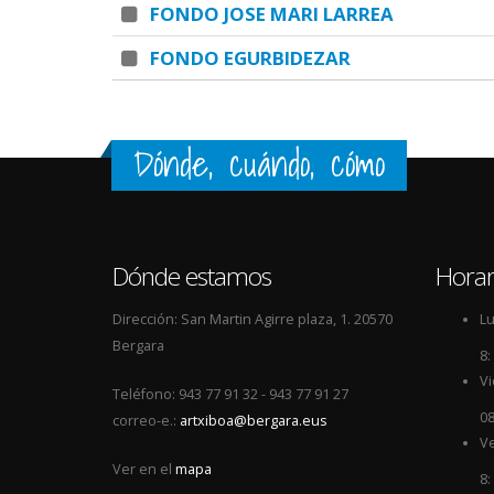
FONDO JOSE MARI LARREA
FONDO EGURBIDEZAR
Dónde, cuándo, cómo
Dónde estamos
Horar
Dirección: San Martin Agirre plaza, 1. 20570
Lu
Bergara
8:
Vi
Teléfono: 943 77 91 32 - 943 77 91 27
08
correo-e.:
artxiboa@bergara.eus
Ve
Ver en el
mapa
8: