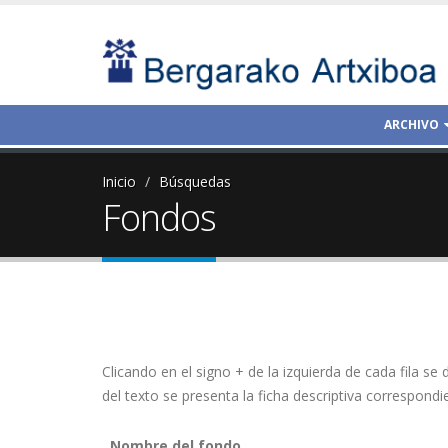
ARCHIVO
Inicio
Búsquedas
Fondos
Clicando en el signo + de la izquierda de cada fila se
del texto se presenta la ficha descriptiva correspondi
Nombre del fondo