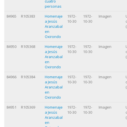
cuatro
personas
84965
R105383
Homenaje
1972-
1972-
Imagen
a Jesús
10-30
10-30
Aranzabal
en
Oxirondo
84950
R105368
Homenaje
1972-
1972-
Imagen
a Jesús
10-30
10-30
Aranzabal
en
Oxirondo
84966
R105384
Homenaje
1972-
1972-
Imagen
a Jesús
10-30
10-30
Aranzabal
en
Oxirondo
84951
R105369
Homenaje
1972-
1972-
Imagen
a Jesús
10-30
10-30
Aranzabal
en