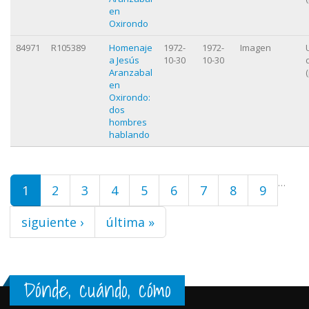
en
Oxirondo
84971
R105389
Homenaje
1972-
1972-
Imagen
a Jesús
10-30
10-30
Aranzabal
en
Oxirondo:
dos
hombres
hablando
Páginas
…
1
2
3
4
5
6
7
8
9
siguiente ›
última »
Dónde, cuándo, cómo