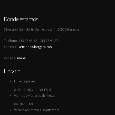
Dónde estamos
Dirección: San Martin Agirre plaza, 1. 20570 Bergara
Teléfono: 943 77 91 32 - 943 77 91 27
correo-e.:
artxiboa@bergara.eus
Ver en el
mapa
Horario
Lunes a jueves:
8: 30-13: 30 y 14: 30-17: 00
Viernes y vísperas de fiesta:
08: 30-15: 00
Verano (de mayo a septiembre):