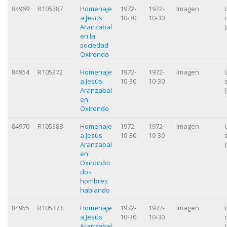
84969
R105387
Homenaje
1972-
1972-
Imagen
a Jesus
10-30
10-30
Aranzabal
en la
sociedad
Oxirondo
84954
R105372
Homenaje
1972-
1972-
Imagen
a Jesús
10-30
10-30
Aranzabal
en
Oxirondo
84970
R105388
Homenaje
1972-
1972-
Imagen
a Jesús
10-30
10-30
Aranzabal
en
Oxirondo:
dos
hombres
hablando
84955
R105373
Homenaje
1972-
1972-
Imagen
a Jesús
10-30
10-30
Aranzabal