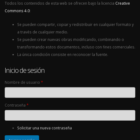
Todos los contenidos de esta web se ofrecen bajo la licencia
Creative
Commons 4.0
:
Se pueden compartir, copiar y redistribuir en cualquier formato y
a través de cualquier medio.
Se pueden crear nuevas obras modificando, combinando o
transformando estos documentos, incluso con fines comerciales.
La única condición consiste en reconocer la fuente.
Inicio de sesión
Nombre de usuario
*
Contraseña
*
Solicitar una nueva contraseña