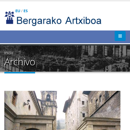
EU
/
ES
Inicio
Archivo