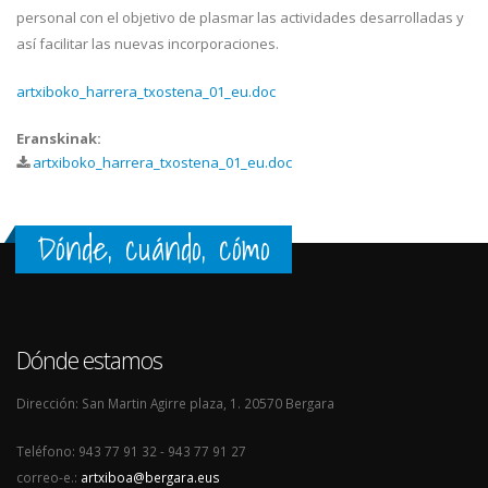
personal con el objetivo de plasmar las actividades desarrolladas y
así facilitar las nuevas incorporaciones.
artxiboko_harrera_txostena_01_eu.doc
Eranskinak:
artxiboko_harrera_txostena_01_eu.doc
Dónde, cuándo, cómo
Dónde estamos
Dirección: San Martin Agirre plaza, 1. 20570 Bergara
Teléfono: 943 77 91 32 - 943 77 91 27
correo-e.:
artxiboa@bergara.eus