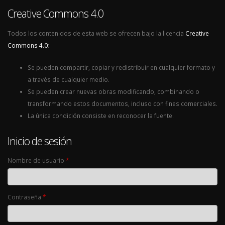
Creative Commons 4.0
Todos los contenidos de esta web se ofrecen bajo la licencia
Creative
Commons 4.0
:
Se pueden compartir, copiar y redistribuir en cualquier formato y
a través de cualquier medio.
Se pueden crear nuevas obras modificando, combinando o
transformando estos documentos, incluso con fines comerciales.
La única condición consiste en reconocer la fuente.
Inicio de sesión
Nombre de usuario
*
Contraseña
*