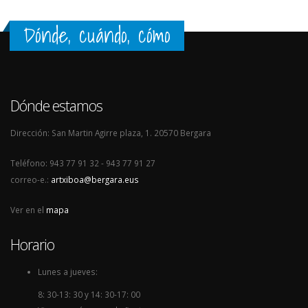
Dónde, cuándo, cómo
Dónde estamos
Dirección: San Martin Agirre plaza, 1. 20570 Bergara
Teléfono: 943 77 91 32 - 943 77 91 27
correo-e.:
artxiboa@bergara.eus
Ver en el
mapa
Horario
Lunes a jueves:
8: 30-13: 30 y 14: 30-17: 00