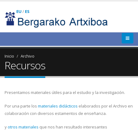
EU
/
ES
Inicio
Archivo
Recursos
Presentamos materiales útiles para el estudio y la investigación.
Por una parte los
materiales didácticos
elaborados por el Archivo en
colaboración con diversos estamentos de enseñanza.
y
otros materiales
que nos han resultado interesantes