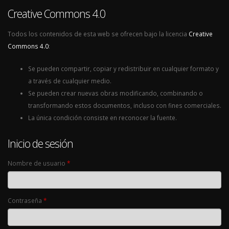
Creative Commons 4.0
Todos los contenidos de esta web se ofrecen bajo la licencia
Creative
Commons 4.0
:
Se pueden compartir, copiar y redistribuir en cualquier formato y
a través de cualquier medio.
Se pueden crear nuevas obras modificando, combinando o
transformando estos documentos, incluso con fines comerciales.
La única condición consiste en reconocer la fuente.
Inicio de sesión
Nombre de usuario
*
Contraseña
*