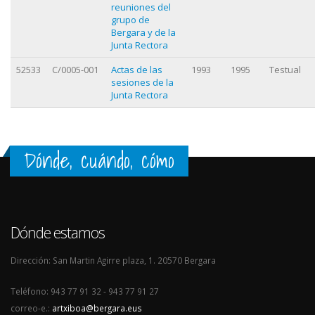
reuniones del
grupo de
Bergara y de la
Junta Rectora
52533
C/0005-001
Actas de las
1993
1995
Testual
sesiones de la
Junta Rectora
Dónde, cuándo, cómo
Dónde estamos
Dirección: San Martin Agirre plaza, 1. 20570 Bergara
Teléfono: 943 77 91 32 - 943 77 91 27
correo-e.:
artxiboa@bergara.eus