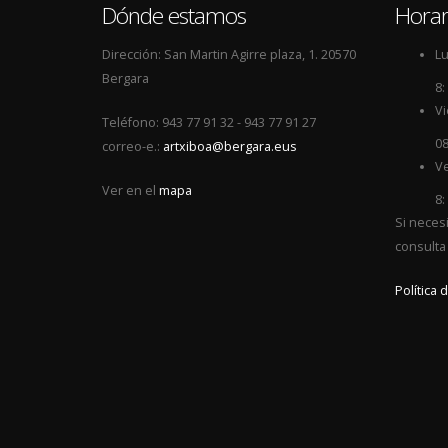
Dónde estamos
Horar
Dirección: San Martin Agirre plaza, 1. 20570
Lu
Bergara
8:
Vi
Teléfono: 943 77 91 32 - 943 77 91 27
08
correo-e.:
artxiboa@bergara.eus
Ve
Ver en el
mapa
8:
Si neces
consulta
Política 