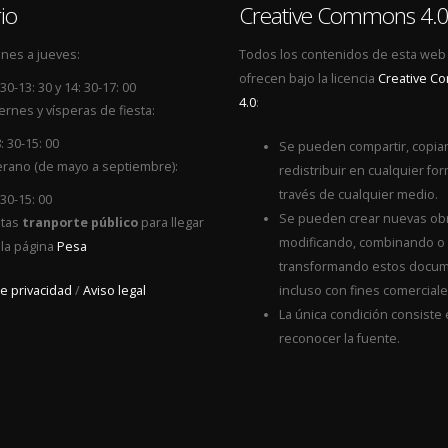
io
Creative Commons 4.
nes a jueves:
Todos los contenidos de esta web
ofrecen bajo la licencia
Creative 
 30-13: 30 y 14: 30-17: 00
4.0
:
ernes y vísperas de fiesta:
: 30-15: 00
Se pueden compartir, copiar
rano (de mayo a septiembre):
redistribuir en cualquier for
través de cualquier medio.
 30-15: 00
Se pueden crear nuevas ob
itas
tranporte público
para llegar
modificando, combinando o
 la página
Pesa
transformando estos docum
de privacidad
/
Aviso legal
incluso con fines comerciale
La única condición consiste
reconocer la fuente.