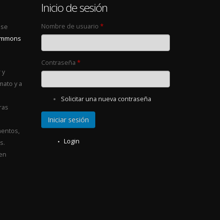
0
Inicio de sesión
Nombre de usuario
*
 se
Commons
Contraseña
*
 y
mato y a
Solicitar una nueva contraseña
ras
entos,
Login
s.
 en