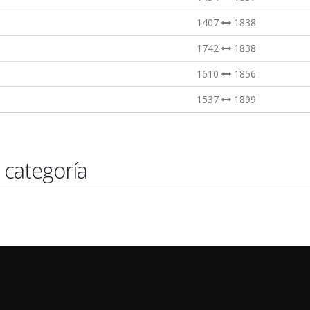
1407
1838
1742
1838
1610
1856
1537
1899
 categoría