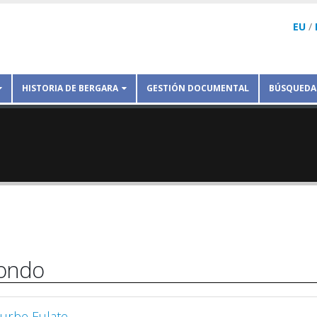
EU
/
HISTORIA DE BERGARA
GESTIÓN DOCUMENTAL
BÚSQUEDA
fondo
Iturbe Eulate