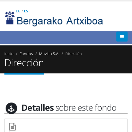
EU
/
ES
Inicio
Fondos
Movilla S.A.
Dirección
Dirección
Detalles
sobre este fondo