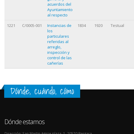
acuerdos del
Ayuntamiento
al respecto
1221
C/0005-001
Instancias de
1834
1920
Testual
los
particulares
referidas al
arreglo,
inspección y
control de las
cañerías
Dónde, cuándo, cómo
Dónde estamos
Dirección: San Martin Agirre plaza, 1. 20570 Bergara