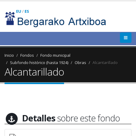
EU
/
ES
Inicio
Fondos
Fondo municipal
Subfondo histórico (hasta 1924)
Obras
Alcantarillado
Alcantarillado
Detalles
sobre este fondo