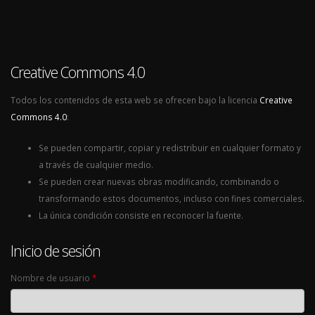
Creative Commons 4.0
Todos los contenidos de esta web se ofrecen bajo la licencia
Creative
Commons 4.0
:
Se pueden compartir, copiar y redistribuir en cualquier formato y
a través de cualquier medio.
Se pueden crear nuevas obras modificando, combinando o
transformando estos documentos, incluso con fines comerciales.
La única condición consiste en reconocer la fuente.
Inicio de sesión
Nombre de usuario
*