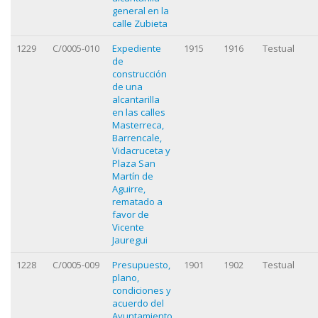
general en la
calle Zubieta
1229
C/0005-010
Expediente
1915
1916
Testual
de
construcción
de una
alcantarilla
en las calles
Masterreca,
Barrencale,
Vidacruceta y
Plaza San
Martín de
Aguirre,
rematado a
favor de
Vicente
Jauregui
1228
C/0005-009
Presupuesto,
1901
1902
Testual
plano,
condiciones y
acuerdo del
Ayuntamiento