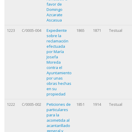
favor de
Domingo
Azcarate
Ascasua
1223
C/0005-004
Expediente
1865
1871
Testual
sobre la
reclamación
efectuada
por María
Josefa
Moreda
contra el
Ayuntamiento
por unas
obras hechas
en su
propiedad
1222
C/0005-002
Peticiones de
1851
1914
Testual
particulares
para la
acometida al
acantarillado
general y