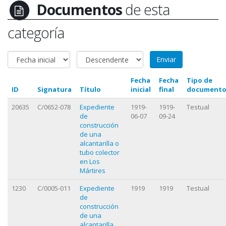
Documentos
de esta
categoría
Fecha
Fecha
Tipo de
ID
Signatura
Título
inicial
final
document
20635
C/0652-078
Expediente
1919-
1919-
Testual
de
06-07
09-24
construcción
de una
alcantarilla o
tubo colector
en Los
Mártires
1230
C/0005-011
Expediente
1919
1919
Testual
de
construcción
de una
alcantarilla