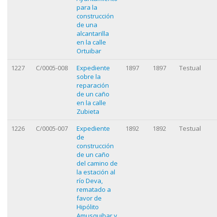
para la
construcción
de una
alcantarilla
en la calle
Ortuibar
1227
C/0005-008
Expediente
1897
1897
Testual
sobre la
reparación
de un caño
en la calle
Zubieta
1226
C/0005-007
Expediente
1892
1892
Testual
de
construcción
de un caño
del camino de
la estación al
río Deva,
rematado a
favor de
Hipólito
Amusquibar y