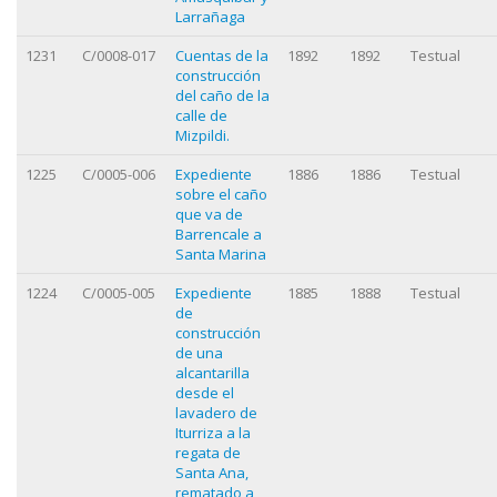
Larrañaga
1231
C/0008-017
Cuentas de la
1892
1892
Testual
construcción
del caño de la
calle de
Mizpildi.
1225
C/0005-006
Expediente
1886
1886
Testual
sobre el caño
que va de
Barrencale a
Santa Marina
1224
C/0005-005
Expediente
1885
1888
Testual
de
construcción
de una
alcantarilla
desde el
lavadero de
Iturriza a la
regata de
Santa Ana,
rematado a