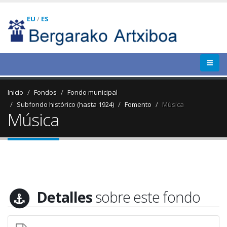
EU
/
ES
Inicio
Fondos
Fondo municipal
Subfondo histórico (hasta 1924)
Fomento
Música
Música
Detalles
sobre este fondo