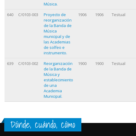
Música.
640
C/0103-003
Proyecto de
1906
1906
Testual
reorganización
de la Banda de
Música
municipal y de
las Academias
de solfeo e
instrumento.
639
C/0103-002
Reorganización
1900
1900
Testual
de la Banda de
Música y
establecimiento
de una
Academia
Municipal.
Dónde, cuándo, cómo