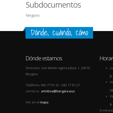
Subdocumentos
Ninguno.
Dónde, cuándo, cómo
Dónde estamos
Horar
Dirección: San Martin Agirre plaza, 1. 20570
Lu
Bergara
8:
Vi
Teléfono: 943 77 91 32 - 943 77 91 27
08
correo-e.:
artxiboa@bergara.eus
Ve
Ver en el
mapa
8:
Si neces