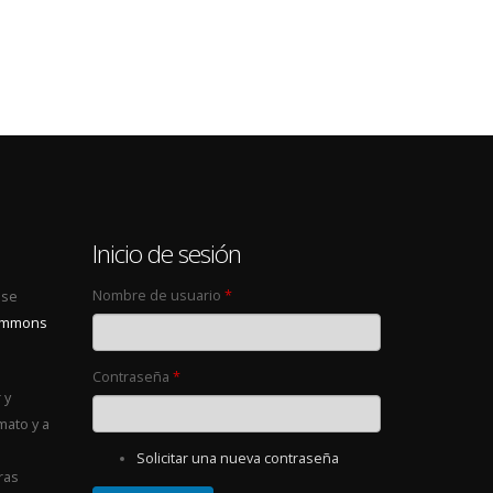
0
Inicio de sesión
Nombre de usuario
*
 se
Commons
Contraseña
*
 y
mato y a
Solicitar una nueva contraseña
ras