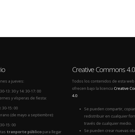
io
Creative Commons 4.
nes a jueves:
Todos los contenidos de esta web
ofrecen bajo la licencia
Creative 
 30-13: 30 y 14: 30-17: 00
4.0
:
ernes y vísperas de fiesta:
: 30-15: 00
Se pueden compartir, copiar
rano (de mayo a septiembre):
redistribuir en cualquier for
través de cualquier medio.
 30-15: 00
Se pueden crear nuevas ob
itas
tranporte público
para llegar