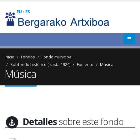
EU
/
ES
Inicio
Fondos
Fondo municipal
Subfondo histórico (hasta 1924)
Fomento
Música
Música
Detalles
sobre este fondo