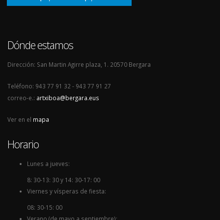
Dónde estamos
Dirección: San Martin Agirre plaza, 1. 20570 Bergara
Teléfono: 943 77 91 32 - 943 77 91 27
correo-e.:
artxiboa@bergara.eus
Ver en el
mapa
Horario
Lunes a jueves:
8: 30-13: 30 y 14: 30-17: 00
Viernes y vísperas de fiesta:
08: 30-15: 00
Verano (de mayo a septiembre):