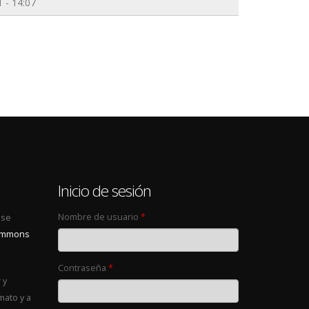
 - 14:07
0
Inicio de sesión
Nombre de usuario
*
 se
Commons
Contraseña
*
 y
mato y a