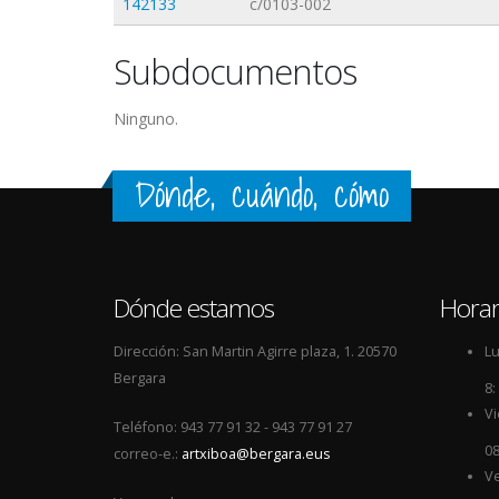
142133
c/0103-002
Subdocumentos
Ninguno.
Dónde, cuándo, cómo
Dónde estamos
Horar
Dirección: San Martin Agirre plaza, 1. 20570
Lu
Bergara
8:
Vi
Teléfono: 943 77 91 32 - 943 77 91 27
08
correo-e.:
artxiboa@bergara.eus
Ve