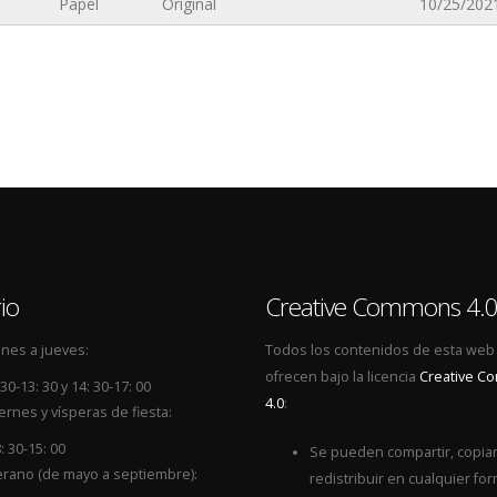
Papel
Original
10/25/2021
io
Creative Commons 4.
nes a jueves:
Todos los contenidos de esta web
ofrecen bajo la licencia
Creative 
 30-13: 30 y 14: 30-17: 00
4.0
:
ernes y vísperas de fiesta:
: 30-15: 00
Se pueden compartir, copiar
rano (de mayo a septiembre):
redistribuir en cualquier for