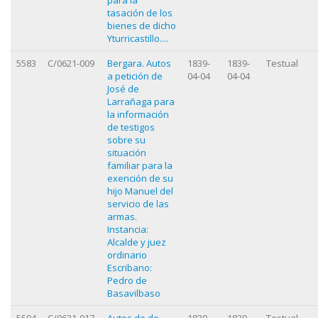
tasación de los
bienes de dicho
Yturricastillo....
5583
C/0621-009
Bergara. Autos
1839-
1839-
Testual
a petición de
04-04
04-04
José de
Larrañaga para
la información
de testigos
sobre su
situación
familiar para la
exención de su
hijo Manuel del
servicio de las
armas.
Instancia:
Alcalde y juez
ordinario
Escribano:
Pedro de
Basavilbaso
5594
C/0621-017
Autos de de
1839-
1839-
Testual