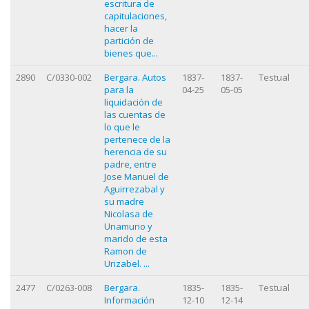
escritura de
capitulaciones,
hacer la
partición de
bienes que...
2890
C/0330-002
Bergara. Autos
1837-
1837-
Testual
para la
04-25
05-05
liquidación de
las cuentas de
lo que le
pertenece de la
herencia de su
padre, entre
Jose Manuel de
Aguirrezabal y
su madre
Nicolasa de
Unamuno y
marido de esta
Ramon de
Urizabel. ...
2477
C/0263-008
Bergara.
1835-
1835-
Testual
Información
12-10
12-14