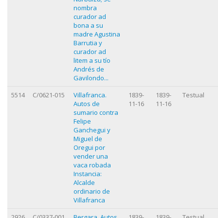
nombra
curador ad
bona a su
madre Agustina
Barrutia y
curador ad
litem a su tío
Andrés de
Gavilondo...
5514
C/0621-015
Villafranca.
1839-
1839-
Testual
Autos de
11-16
11-16
sumario contra
Felipe
Ganchegui y
Miguel de
Oregui por
vender una
vaca robada
Instancia:
Alcalde
ordinario de
Villafranca
2926
C/0337-001
Bergara. Autos
1839-
1839-
Testual