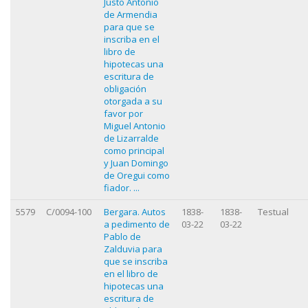
Justo Antonio
de Armendia
para que se
inscriba en el
libro de
hipotecas una
escritura de
obligación
otorgada a su
favor por
Miguel Antonio
de Lizarralde
como principal
y Juan Domingo
de Oregui como
fiador. ...
5579
C/0094-100
Bergara. Autos
1838-
1838-
Testual
a pedimento de
03-22
03-22
Pablo de
Zalduvia para
que se inscriba
en el libro de
hipotecas una
escritura de