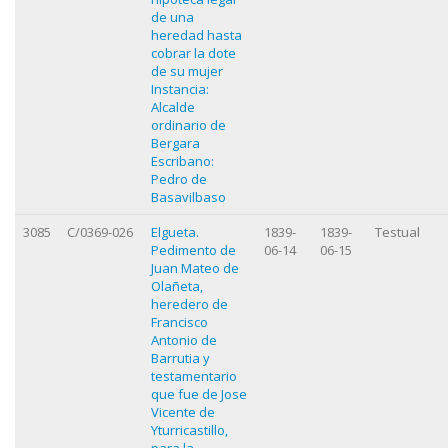
de una
heredad hasta
cobrar la dote
de su mujer
Instancia:
Alcalde
ordinario de
Bergara
Escribano:
Pedro de
Basavilbaso
3085
C/0369-026
Elgueta.
1839-
1839-
Testual
Pedimento de
06-14
06-15
Juan Mateo de
Olañeta,
heredero de
Francisco
Antonio de
Barrutia y
testamentario
que fue de Jose
Vicente de
Yturricastillo,
para la