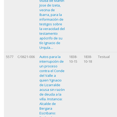
viuda de Martin
Jose de Izeta,
vecina de
Ibarra, para la
información de
testigos sobre
la veracidad del
testamento
apócrifo de su
tío Ignacio de
Urquía....
5577
C/0621-006
Autos para la
1838-
1838-
Testual
interrupción de
10-15
10-18
un proceso
contra el Conde
del Valle a
quien Ygnacio
de Lizarralde
acusa sin razón
de deuda a la
villa. Instancia:
Alcalde de
Bergara
Escribano: