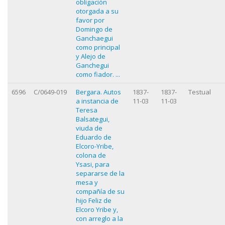
obligación
otorgada a su
favor por
Domingo de
Ganchaegui
como principal
y Alejo de
Ganchegui
como fiador. ...
6596
C/0649-019
Bergara. Autos
1837-
1837-
Testual
a instancia de
11-03
11-03
Teresa
Balsategui,
viuda de
Eduardo de
Elcoro-Yribe,
colona de
Ysasi, para
separarse de la
mesa y
compañía de su
hijo Feliz de
Elcoro Yribe y,
con arreglo a la