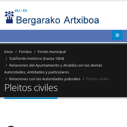
EU
/
ES
Inicio
Fondos
Fondo municipal
Subfondo histórico (hasta 1924)
Relaciones del Ayuntamiento y Alcaldía con las demás
Autoridades, entidades y particulares
Relaciones con las Autoridades judiciales
Pleitos civiles
Pleitos civiles