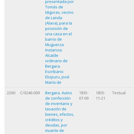
presentada por
Tomás de
Idigoras, vecino
de Landa
(Alava), para la
posesión de
una casa en el
barrio de
Muguerza.
Instancia:
Alcalde
ordinario de
Bergara.
Escribano:
Elizpuru, José
María de
2260
C/0246-009
Bergara. Autos
1835-
1835-
Testual
de confección
07-09
11-21
de inventario y
tasación de
bienes, efectos,
créditos y
deudas, por
muerte de