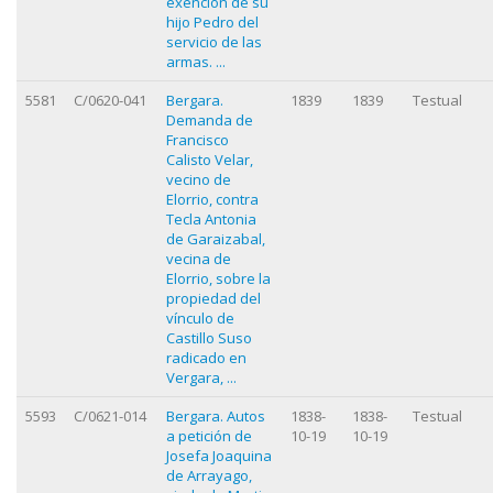
exención de su
hijo Pedro del
servicio de las
armas. ...
5581
C/0620-041
Bergara.
1839
1839
Testual
Demanda de
Francisco
Calisto Velar,
vecino de
Elorrio, contra
Tecla Antonia
de Garaizabal,
vecina de
Elorrio, sobre la
propiedad del
vínculo de
Castillo Suso
radicado en
Vergara, ...
5593
C/0621-014
Bergara. Autos
1838-
1838-
Testual
a petición de
10-19
10-19
Josefa Joaquina
de Arrayago,