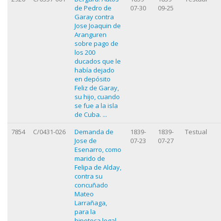
de Pedro de
07-30
09-25
Garay contra
Jose Joaquin de
Aranguren
sobre pago de
los 200
ducados que le
había dejado
en depósito
Feliz de Garay,
su hijo, cuando
se fue a la isla
de Cuba. ...
7854
C/0431-026
Demanda de
1839-
1839-
Testual
Jose de
07-23
07-27
Esenarro, como
marido de
Felipa de Alday,
contra su
concuñado
Mateo
Larrañaga,
para la
hipoteca legal