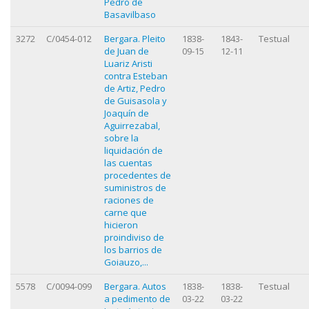
Pedro de
Basavilbaso
3272
C/0454-012
Bergara. Pleito
1838-
1843-
Testual
de Juan de
09-15
12-11
Luariz Aristi
contra Esteban
de Artiz, Pedro
de Guisasola y
Joaquín de
Aguirrezabal,
sobre la
liquidación de
las cuentas
procedentes de
suministros de
raciones de
carne que
hicieron
proindiviso de
los barrios de
Goiauzo,...
5578
C/0094-099
Bergara. Autos
1838-
1838-
Testual
a pedimento de
03-22
03-22