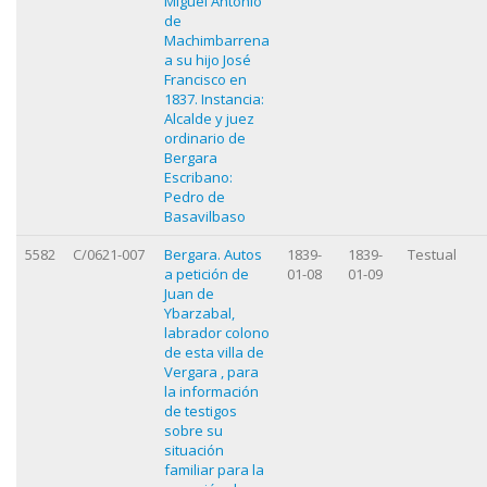
Miguel Antonio
de
Machimbarrena
a su hijo José
Francisco en
1837. Instancia:
Alcalde y juez
ordinario de
Bergara
Escribano:
Pedro de
Basavilbaso
5582
C/0621-007
Bergara. Autos
1839-
1839-
Testual
a petición de
01-08
01-09
Juan de
Ybarzabal,
labrador colono
de esta villa de
Vergara , para
la información
de testigos
sobre su
situación
familiar para la