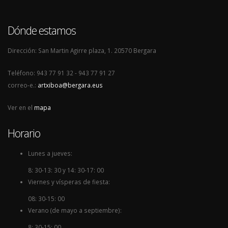
Dónde estamos
Dirección: San Martin Agirre plaza, 1. 20570 Bergara
Teléfono: 943 77 91 32 - 943 77 91 27
correo-e.:
artxiboa@bergara.eus
Ver en el
mapa
Horario
Lunes a jueves:
8: 30-13: 30 y 14: 30-17: 00
Viernes y vísperas de fiesta:
08: 30-15: 00
Verano (de mayo a septiembre):
8: 30-15: 00