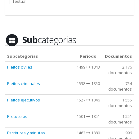
Testual
Sub
categorías
Subcategorías
Período
Documentos
Pleitos civiles
1499
1843
2.176
documentos
Pleitos criminales
1538
1850
754
documentos
Pleitos ejecutivos
1527
1846
1.555
documentos
Protocolos
1501
1851
1.551
documentos
Escrituras y minutas
1462
1880
996
documentos