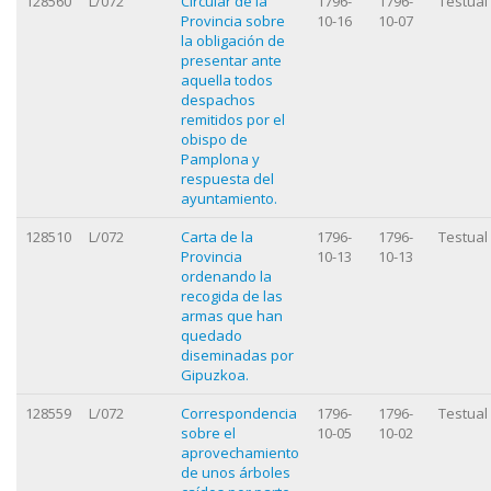
128560
L/072
Circular de la
1796-
1796-
Testual
Provincia sobre
10-16
10-07
la obligación de
presentar ante
aquella todos
despachos
remitidos por el
obispo de
Pamplona y
respuesta del
ayuntamiento.
128510
L/072
Carta de la
1796-
1796-
Testual
Provincia
10-13
10-13
ordenando la
recogida de las
armas que han
quedado
diseminadas por
Gipuzkoa.
128559
L/072
Correspondencia
1796-
1796-
Testual
sobre el
10-05
10-02
aprovechamiento
de unos árboles