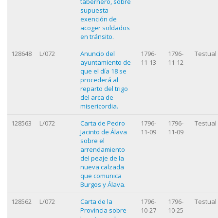
tabernero, sobre
supuesta
exención de
acoger soldados
en tránsito.
128648
L/072
Anuncio del
1796-
1796-
Testual
ayuntamiento de
11-13
11-12
que el día 18 se
procederá al
reparto del trigo
del arca de
misericordia.
128563
L/072
Carta de Pedro
1796-
1796-
Testual
Jacinto de Álava
11-09
11-09
sobre el
arrendamiento
del peaje de la
nueva calzada
que comunica
Burgos y Álava.
128562
L/072
Carta de la
1796-
1796-
Testual
Provincia sobre
10-27
10-25