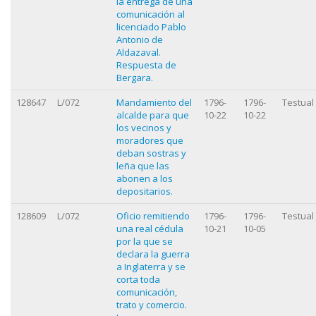
la entrega de una
comunicación al
licenciado Pablo
Antonio de
Aldazaval.
Respuesta de
Bergara.
128647
L/072
Mandamiento del
1796-
1796-
Testual
alcalde para que
10-22
10-22
los vecinos y
moradores que
deban sostras y
leña que las
abonen a los
depositarios.
128609
L/072
Oficio remitiendo
1796-
1796-
Testual
una real cédula
10-21
10-05
por la que se
declara la guerra
a Inglaterra y se
corta toda
comunicación,
trato y comercio.