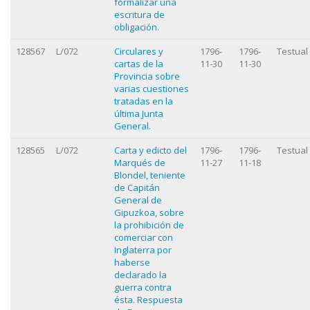
formalizar una
escritura de
obligación.
128567
L/072
Circulares y
1796-
1796-
Testual
cartas de la
11-30
11-30
Provincia sobre
varias cuestiones
tratadas en la
última Junta
General.
128565
L/072
Carta y edicto del
1796-
1796-
Testual
Marqués de
11-27
11-18
Blondel, teniente
de Capitán
General de
Gipuzkoa, sobre
la prohibición de
comerciar con
Inglaterra por
haberse
declarado la
guerra contra
ésta. Respuesta