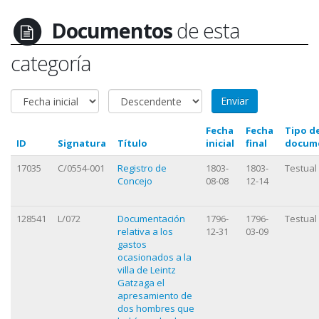
Documentos
de esta
categoría
Fecha
Fecha
Tipo d
ID
Signatura
Título
inicial
final
docum
17035
C/0554-001
Registro de
1803-
1803-
Testual
Concejo
08-08
12-14
128541
L/072
Documentación
1796-
1796-
Testual
relativa a los
12-31
03-09
gastos
ocasionados a la
villa de Leintz
Gatzaga el
apresamiento de
dos hombres que