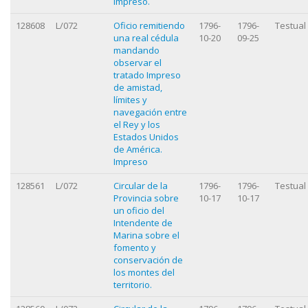
Impreso.
128608
L/072
Oficio remitiendo
1796-
1796-
Testual
una real cédula
10-20
09-25
mandando
observar el
tratado Impreso
de amistad,
límites y
navegación entre
el Rey y los
Estados Unidos
de América.
Impreso
128561
L/072
Circular de la
1796-
1796-
Testual
Provincia sobre
10-17
10-17
un oficio del
Intendente de
Marina sobre el
fomento y
conservación de
los montes del
territorio.