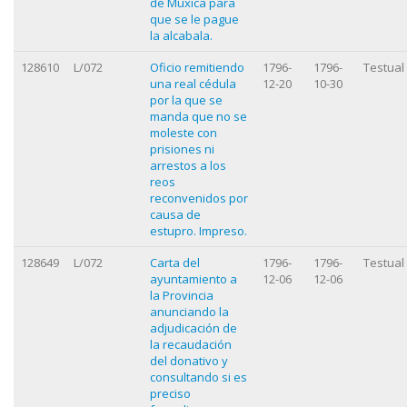
de Muxica para
que se le pague
la alcabala.
128610
L/072
Oficio remitiendo
1796-
1796-
Testual
una real cédula
12-20
10-30
por la que se
manda que no se
moleste con
prisiones ni
arrestos a los
reos
reconvenidos por
causa de
estupro. Impreso.
128649
L/072
Carta del
1796-
1796-
Testual
ayuntamiento a
12-06
12-06
la Provincia
anunciando la
adjudicación de
la recaudación
del donativo y
consultando si es
preciso