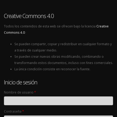
Creative Commons 4.0
Todos los contenidos de esta web se ofrecen bajo la licencia
Creative
Commons 4.0
:
Se pueden compartir, copiar y redistribuir en cualquier formato y
a través de cualquier medio.
Se pueden crear nuevas obras modificando, combinando o
transformando estos documentos, incluso con fines comerciales.
La única condición consiste en reconocer la fuente.
Inicio de sesión
Nombre de usuario
*
Contraseña
*