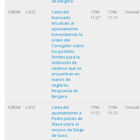
de Bergara.
128566
L/072
Carta del
1796-
1796-
Testual
licenciado
11-27
11-11
Arizabalo al
ayuntamiento
transmitiendo la
orden del
Corregidor sobre
los posibles
fondos para la
redención de
cautivos que se
encuentran en
manos de
seglares.
Respuesta de
Bergara.
128564
L/072
Carta del
1796-
1796-
Testual
ayuntamiento a
11-21
11-21
Pedro Jacinto de
Álava sobre el
recurso de Diego
de Suso,