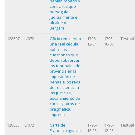
habían robado y
contra los que
perseguía
judicialmente el
alcalde de
Bergara.
128607
L/072
Oficio remitiendo
1796-
1796-
Testual
una real cédula
12-31
10-07
sobre las
cuestiones que
deben observar
los tribunales de
provincia en la
imposición de
penas a los reos
de resistencia a
las justicias,
escalamiento de
cárcel y otros de
pragmática.
Impreso.
128633
L/072
Carta de
1796-
1796-
Testual
Francisco Ignacio
12-23
12-23