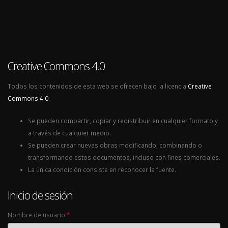
Creative Commons 4.0
Todos los contenidos de esta web se ofrecen bajo la licencia
Creative
Commons 4.0
:
Se pueden compartir, copiar y redistribuir en cualquier formato y
a través de cualquier medio.
Se pueden crear nuevas obras modificando, combinando o
transformando estos documentos, incluso con fines comerciales.
La única condición consiste en reconocer la fuente.
Inicio de sesión
Nombre de usuario
*