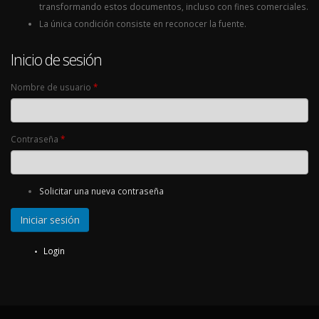
transformando estos documentos, incluso con fines comerciales.
La única condición consiste en reconocer la fuente.
Inicio de sesión
Nombre de usuario
*
Contraseña
*
Solicitar una nueva contraseña
Login