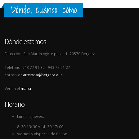
Dónde, cuándo, cómo
Dónde estamos
Dirección: San Martin Agirre plaza, 1. 20570 Bergara
Teléfono: 943 77 91 32 - 943 77 91 27
correo-e.:
artxiboa@bergara.eus
Ver en el
mapa
Horario
Lunes a jueves:
8: 30-13: 30 y 14: 30-17: 00
Viernes y vísperas de fiesta: